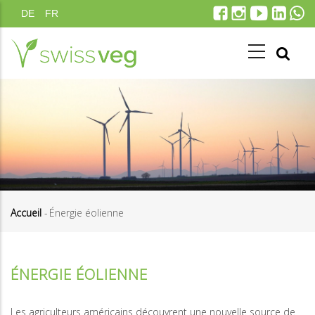
Aller
DE
FR
au
contenu
principal
Accueil
-
Énergie éolienne
Fil
d'Ariane
ÉNERGIE ÉOLIENNE
Les agriculteurs américains découvrent une nouvelle source de