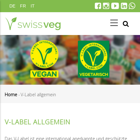
Skip
DE
FR
IT
to
main
content
Home
-
V-Label allgemein
Breadcrumb
V-LABEL ALLGEMEIN
Das V-Label ist eine international anerkannte und geschützte