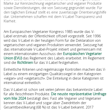
Marke zur Kenn­zeichnung vegetarischer und veganer Produkte
sowie Dienstleistungen, die von Swissveg gegründet wurde. Für
den täglichen Einkauf stellt es eine zuverlässige Orientierungshilfe
dar. Unternehmen schaffen mit dem V-Label Transparenz und
Klarheit.
Am Europäischen Vegetarier Kongress 1985 wurde das V-
Label erstmals der Öffentlichkeit offiziell vorgestellt. Seit 1996
wird das V-Label in der heutigen Form für die Deklaration von
vegetarischen und veganen Produkten verwendet. Swissveg hat
das internationale V-Label-Projekt initiiert und gemeinsam mit
einem internationalen Ausschuss der
Europäischen Vegetarier
Union (EVU)
das Reglement des Labels erarbeitet. Im Reglement
sind die
Richtlinien
für das V-Label festgehalten.
Einheitliche Kriterien und regelmässige Kontrollen machen das V-
Label zu einem einzigartigen Qualitätssiegel in den Kategorien
«vegan» und «vegetarisch». Die Einteilung in diese Kategorien ist
international einheitlich.
Das V-Label ist schon seit vielen Jahren das bekannteste Label
für alle fleischfreien Produkte.
Die neuste repräsentative Umfrage
vom Mai 2024
bestätigt dies: Fast alle Veganer und Vegetarier
kennen das V-Label und sogar über Zweidritteln der
Gesamtbevölkerung (68 %) ist das V-Label bekannt. 2017