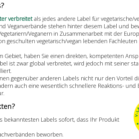
s?
ter verbreitet
als jedes andere Label für vegetarische/v
und Veganverbände stehen hinter diesem Label und be
Vegetariern/Veganern in Zusammenarbeit mit der Europä
on geschulten vegetarisch/vegan lebenden Fachleuten 
 Gebiet, haben Sie einen direkten, kompetenten Anspr
bel ist zwar global verbreitet, wird jedoch mit seiner 
iert.
hnen gegenüber anderen Labels nicht nur den Vorteil di
dern auch eine wesentlich schnellere Reaktions- und 
r.
kten?
 bekanntesten Labels sofort, dass Ihr Produkt
Fachverbänden beworben.