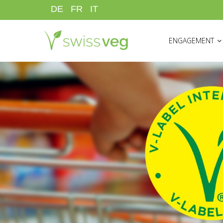
Skip
DE
FR
IT
to
HAUPTNAVIGATI
main
ENGAGEMENT
content