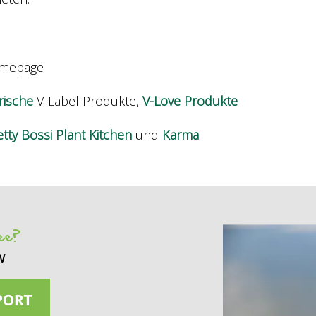
omepage
rische
V-Label Produkte,
V-Love Produkte
tty Bossi Plant Kitchen
und
Karma
see?
w