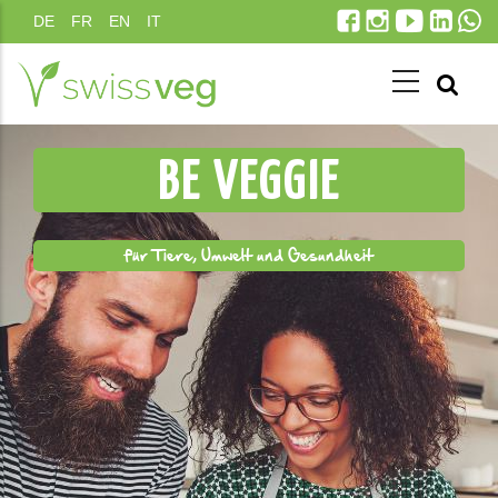
Direkt
DE
FR
EN
IT
zum
Inhalt
BE VEGGIE
für Tiere, Umwelt und Gesundheit