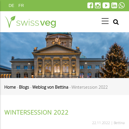
Direkt
DE
FR
zum
Inhalt
Home
-
Blogs
-
Weblog von Bettina
-
Wintersession 2022
Pfadnavigation
WINTERSESSION 2022
22.11.2022 |
Bettina