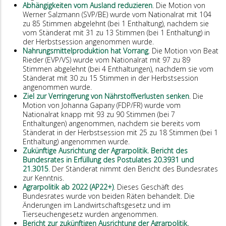
Abhängigkeiten vom Ausland reduzieren
. Die Motion von
Werner Salzmann (SVP/BE) wurde vom Nationalrat mit 104
zu 85 Stimmen abgelehnt (bei 1 Enthaltung), nachdem sie
vom Ständerat mit 31 zu 13 Stimmen (bei 1 Enthaltung) in
der Herbstsession angenommen wurde.
Nahrungsmittelproduktion hat Vorrang
. Die Motion von Beat
Rieder (EVP/VS) wurde vom Nationalrat mit 97 zu 89
Stimmen abgelehnt (bei 4 Enthaltungen), nachdem sie vom
Ständerat mit 30 zu 15 Stimmen in der Herbstsession
angenommen wurde.
Ziel zur Verringerung von Nährstoffverlusten senken
. Die
Motion von Johanna Gapany (FDP/FR) wurde vom
Nationalrat knapp mit 93 zu 90 Stimmen (bei 7
Enthaltungen) angenommen, nachdem sie bereits vom
Ständerat in der Herbstsession mit 25 zu 18 Stimmen (bei 1
Enthaltung) angenommen wurde.
Zukünftige Ausrichtung der Agrarpolitik. Bericht des
Bundesrates in Erfüllung des Postulates 20.3931 und
21.3015
. Der Ständerat nimmt den Bericht des Bundesrates
zur Kenntnis.
Agrarpolitik ab 2022 (AP22+)
. Dieses Geschäft des
Bundesrates wurde von beiden Räten behandelt. Die
Änderungen im Landwirtschaftsgesetz und im
Tierseuchengesetz wurden angenommen.
Bericht zur zukünftigen Ausrichtung der Agrarpolitik.