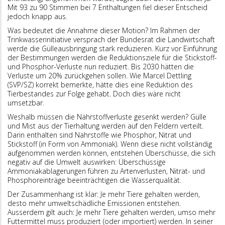
Mit 93 zu 90 Stimmen bei 7 Enthaltungen fiel dieser Entscheid
jedoch knapp aus.
Was bedeutet die Annahme dieser Motion? Im Rahmen der
Trinkwasserinitiative versprach der Bundesrat die Landwirtschaft
werde die Gülleausbringung stark reduzieren. Kurz vor Einführung
der Bestimmungen werden die Reduktionsziele für die Stickstoff-
und Phosphor-Verluste nun reduziert. Bis 2030 hätten die
Verluste um 20% zurückgehen sollen. Wie Marcel Dettling
(SVP/SZ) korrekt bemerkte, hätte dies eine Reduktion des
Tierbestandes zur Folge gehabt. Doch dies wäre nicht
umsetzbar.
Weshalb müssen die Nährstoffverluste gesenkt werden? Gülle
und Mist aus der Tierhaltung werden auf den Feldern verteilt.
Darin enthalten sind Nährstoffe wie Phosphor, Nitrat und
Stickstoff (in Form von Ammoniak). Wenn diese nicht vollständig
aufgenommen werden können, entstehen Überschüsse, die sich
negativ auf die Umwelt auswirken: Überschüssige
Ammoniakablagerungen führen zu Artenverlusten, Nitrat- und
Phosphoreinträge beeinträchtigen die Wasserqualität.
Der Zusammenhang ist klar: Je mehr Tiere gehalten werden,
desto mehr umweltschädliche Emissionen entstehen.
Ausserdem gilt auch: Je mehr Tiere gehalten werden, umso mehr
Futtermittel muss produziert (oder importiert) werden. In seiner