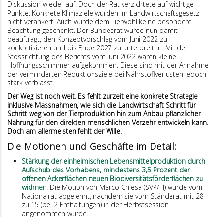
Diskussion wieder auf. Doch der Rat verzichtete auf wichtige
Punkte: Konkrete Klimaziele wurden im Landwirtschaftsgesetz
nicht verankert. Auch wurde dem Tierwohl keine besondere
Beachtung geschenkt. Der Bundesrat wurde nun damit
beauftragt, den Konzeptvorschlag vom Juni 2022 zu
konkretisieren und bis Ende 2027 zu unterbreiten. Mit der
Stossrichtung des Berichts vom Juni 2022 waren kleine
Hoffnungsschimmer aufgekommen. Diese sind mit der Annahme
der verminderten Reduktionsziele bei Nährstoffverlusten jedoch
stark verblasst.
Der Weg ist noch weit. Es fehlt zurzeit eine konkrete Strategie
inklusive Massnahmen, wie sich die Landwirtschaft Schritt für
Schritt weg von der Tierproduktion hin zum Anbau pflanzlicher
Nahrung für den direkten menschlichen Verzehr entwickeln kann.
Doch am allermeisten fehlt der Wille.
Die Motionen und Geschäfte im Detail:
Stärkung der einheimischen Lebensmittelproduktion durch
Aufschub des Vorhabens, mindestens 3,5 Prozent der
offenen Ackerflächen neuen Biodiversitätsförderflächen zu
widmen
. Die Motion von Marco Chiesa (SVP/TI) wurde vom
Nationalrat abgelehnt, nachdem sie vom Ständerat mit 28
zu 15 (bei 2 Enthaltungen) in der Herbstsession
angenommen wurde.