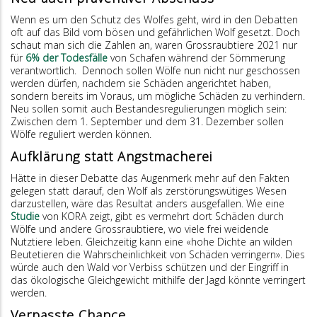
Wenn es um den Schutz des Wolfes geht, wird in den Debatten
oft auf das Bild vom bösen und gefährlichen Wolf gesetzt. Doch
schaut man sich die Zahlen an, waren Grossraubtiere 2021 nur
für
6% der Todesfälle
von Schafen während der Sömmerung
verantwortlich. Dennoch sollen Wölfe nun nicht nur geschossen
werden dürfen, nachdem sie Schäden angerichtet haben,
sondern bereits im Voraus, um mögliche Schäden zu verhindern.
Neu sollen somit auch Bestandesregulierungen möglich sein:
Zwischen dem 1. September und dem 31. Dezember sollen
Wölfe reguliert werden können.
Aufklärung statt Angstmacherei
Hätte in dieser Debatte das Augenmerk mehr auf den Fakten
gelegen statt darauf, den Wolf als zerstörungswütiges Wesen
darzustellen, wäre das Resultat anders ausgefallen. Wie eine
Studie
von KORA zeigt, gibt es vermehrt dort Schäden durch
Wölfe und andere Grossraubtiere, wo viele frei weidende
Nutztiere leben. Gleichzeitig kann eine «hohe Dichte an wilden
Beutetieren die Wahrscheinlichkeit von Schäden verringern». Dies
würde auch den Wald vor Verbiss schützen und der Eingriff in
das ökologische Gleichgewicht mithilfe der Jagd könnte verringert
werden.
Verpasste Chance