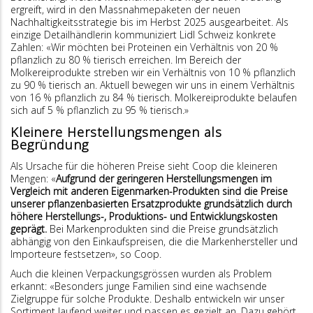
ergreift, wird in den Massnahmepaketen der neuen
Nachhaltigkeitsstrategie bis im Herbst 2025 ausgearbeitet. Als
einzige Detailhändlerin kommuniziert Lidl Schweiz konkrete
Zahlen: «Wir möchten bei Proteinen ein Verhältnis von 20 %
pflanzlich zu 80 % tierisch erreichen. Im Bereich der
Molkereiprodukte streben wir ein Verhältnis von 10 % pflanzlich
zu 90 % tierisch an. Aktuell bewegen wir uns in einem Verhältnis
von 16 % pflanzlich zu 84 % tierisch. Molkereiprodukte belaufen
sich auf 5 % pflanzlich zu 95 % tierisch.»
Kleinere Herstellungsmengen als
Begründung
Als Ursache für die höheren Preise sieht Coop die kleineren
Mengen: «
Aufgrund der geringeren Herstellungsmengen im
Vergleich mit anderen Eigenmarken-Produkten sind die Preise
unserer pflanzenbasierten Ersatzprodukte grundsätzlich durch
höhere Herstellungs-, Produktions- und Entwicklungskosten
geprägt.
Bei Markenprodukten sind die Preise grundsätzlich
abhängig von den Einkaufspreisen, die die Markenhersteller und
Importeure festsetzen», so Coop.
Auch die kleinen Verpackungsgrössen wurden als Problem
erkannt: «Besonders junge Familien sind eine wachsende
Zielgruppe für solche Produkte. Deshalb entwickeln wir unser
Sortiment laufend weiter und passen es gezielt an. Dazu gehört