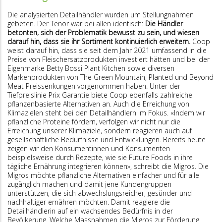
Die analysierten Detailhändler wurden um Stellungnahmen
gebeten. Der Tenor war bei allen identisch:
Die Händler
betonten, sich der Problematik bewusst zu sein, und wiesen
darauf hin, dass sie ihr Sortiment kontinuierlich erweitern.
Coop
weist darauf hin, dass sie seit dem Jahr 2021 umfassend in die
Preise von Fleischersatzprodukten investiert hätten und bei der
Eigenmarke Betty Bossi Plant Kitchen sowie diversen
Markenprodukten von The Green Mountain, Planted und Beyond
Meat Preissenkungen vorgenommen haben. Unter der
Tiefpreislinie Prix Garantie biete Coop ebenfalls zahlreiche
pflanzenbasierte Alternativen an. Auch die Erreichung von
Klimazielen steht bei den Detailhändlern im Fokus. «Indem wir
pflanzliche Proteine fördern, verfolgen wir nicht nur die
Erreichung unserer Klimaziele, sondern reagieren auch auf
gesellschaftliche Bedürfnisse und Entwicklungen. Bereits heute
zeigen wir den Konsumentinnen und Konsumenten
beispielsweise durch Rezepte, wie sie Future Foods in ihre
tägliche Ernährung integrieren können», schreibt die Migros. Die
Migros möchte pflanzliche Alternativen einfacher und für alle
zugänglich machen und damit jene Kundengruppen
unterstützen, die sich abwechslungsreicher, gesünder und
nachhaltiger ernähren möchten. Damit reagiere die
Detailhändlerin auf ein wachsendes Bedürfnis in der
Bevölkerung. Welche Massnahmen die Migros zur Förderung