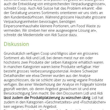
auch die Entwicklung von entsprechenden Verpackungsgrössen»,
schreibt Coop. Auch Aldi Suisse hat das Problem erkannt: «Bei
der Gestaltung unseres Sortiments orientieren wir uns stets an
den Kundenbedürfnissen. Während grössere Haushalte grössere
Verpackungseinheiten bevorzugen, benötigen
Einpersonenhaushalte kleinere Portionen, um Food Waste zu
vermeiden. Wir streben hier eine ausgewogene Lösung an»,
schreibt die Medienstelle von Aldi Suisse dazu.
Diskussion
Grundsätzlich verfügen Coop und Migros über ein grösseres
Sortiment als Aldi und Lidl, bei denen meist nur ein oder
höchstens zwei Produkte der selben Kategorie erhältlich waren.
In manchen Kategorien waren keine Produkte verfügbar. Hier
besteht grosses Verbesserungspotenzial. Andere Schweizer
Detailhändler wie etwa Denner wurden aus der Analyse
ausgeschlossen, da sie schlicht über zu wenig vegane Produkte
verfügen. Bei einer Wiederholung der Analyse im Folgejahr könnte
geprüft werden, ob deren Angebot gewachsen ist und eine
Berücksichtigung Sinn macht. Bei den Discountern Lidl und Aldi
lässt zudem die Produktplatzierung zu wünschen übrig
. Lidl hat
zudem in den Kategorien «Geschnetzeltes» und «Fischstäbchen»
kein veganes Produkt im Angebot.