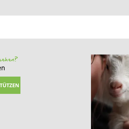
 sehen?
en