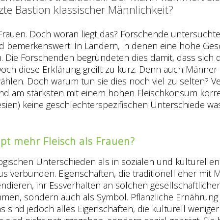
tzte Bastion klassischer Männlichkeit?
Frauen. Doch woran liegt das? Forschende untersuchten
d bemerkenswert: In Ländern, in denen eine hohe Gesc
n. Die Forschenden begründeten dies damit, dass sich 
och diese Erklärung greift zu kurz. Denn auch Männer h
u wählen. Doch warum tun sie dies noch viel zu selten? 
 am stärksten mit einem hohen Fleischkonsum korrelie
esien) keine geschlechterspezifischen Unterschiede w
t mehr Fleisch als Frauen?
logischen Unterschieden als in sozialen und kulturellen
us verbunden. Eigenschaften, die traditionell eher mit 
ndieren, ihr Essverhalten an solchen gesellschaftliche
men, sondern auch als Symbol. Pflanzliche Ernährung w
as sind jedoch alles Eigenschaften, die kulturell wenige