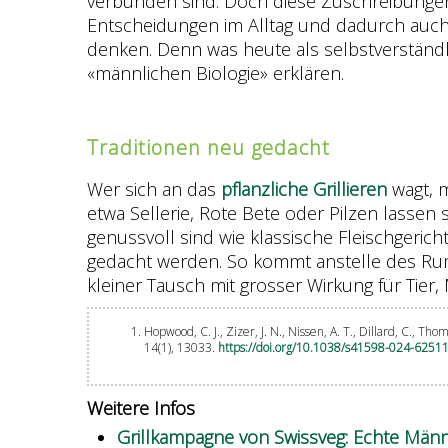
verbunden sind. Doch diese Zuschreibungen 
Entscheidungen im Alltag und dadurch auch b
denken. Denn was heute als selbstverständlic
«männlichen Biologie» erklären.
Traditionen neu gedacht
Wer sich an das
pflanzliche Grillieren
wagt, m
etwa Sellerie, Rote Bete oder Pilzen lassen
genussvoll sind wie klassische Fleischgeric
gedacht werden. So kommt anstelle des Rump
kleiner Tausch mit grosser Wirkung für Ti
Hopwood, C. J., Zizer, J. N., Nissen, A. T., Dillard, C., T
14(1), 13033.
https://doi.org/10.1038/s41598-024-6251
Weitere Infos
Grillkampagne von Swissveg: Echte Männe