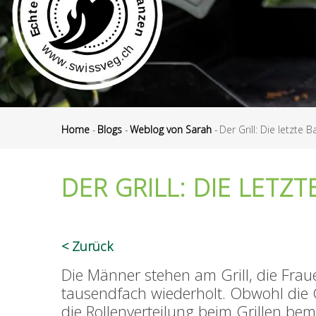
Home
-
Blogs
-
Weblog von Sarah
-
Der Grill: Die letzte 
Pfadnavigation
DER GRILL: DIE LETZ
Zurück
Die Männer stehen am Grill, die Frau
tausendfach wiederholt. Obwohl die Gl
die Rollenverteilung beim Grillen be