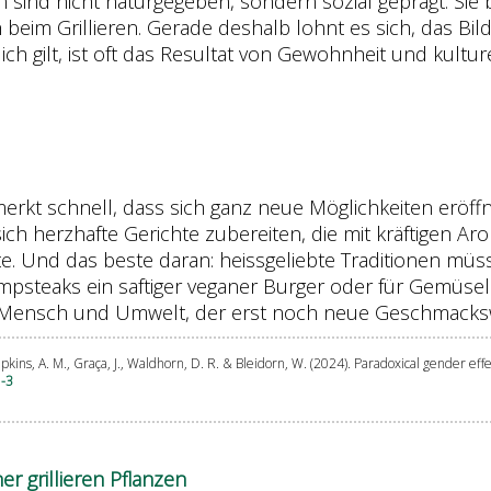
sind nicht naturgegeben, sondern sozial geprägt. Sie 
eim Grillieren. Gerade deshalb lohnt es sich, das Bil
h gilt, ist oft das Resultat von Gewohnheit und kulture
erkt schnell, dass sich ganz neue Möglichkeiten eröffne
 sich herzhafte Gerichte zubereiten, die mit kräftigen
hte. Und das beste daran: heissgeliebte Traditionen müs
steaks ein saftiger veganer Burger oder für Gemüselie
er, Mensch und Umwelt, der erst noch neue Geschmacks
hompkins, A. M., Graça, J., Waldhorn, D. R. & Bleidorn, W. (2024). Paradoxical gender ef
1-3
r grillieren Pflanzen