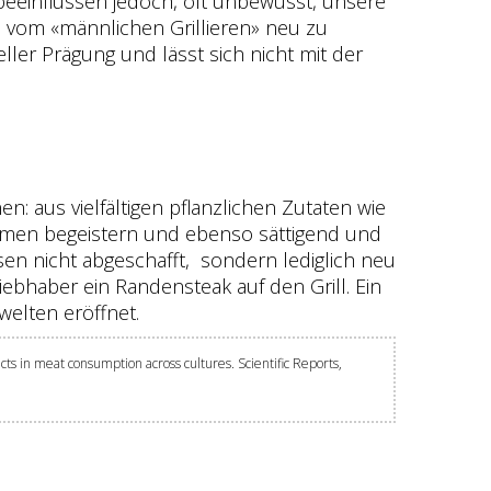
beeinflussen jedoch, oft unbewusst, unsere
d vom «männlichen Grillieren» neu zu
ller Prägung und lässt sich nicht mit der
n: aus vielfältigen pflanzlichen Zutaten wie
 Aromen begeistern und ebenso sättigend und
sen nicht abgeschafft, sondern lediglich neu
bhaber ein Randensteak auf den Grill. Ein
welten eröffnet.
fects in meat consumption across cultures. Scientific Reports,