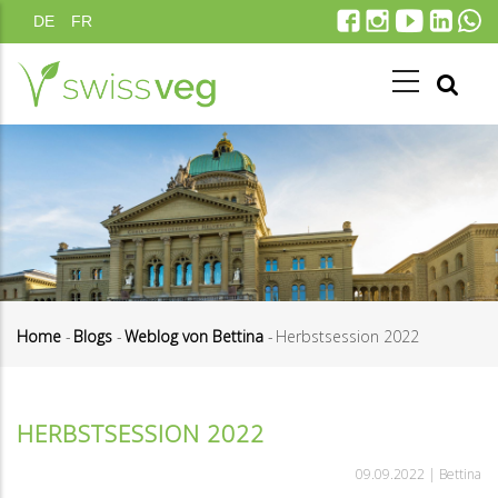
Direkt
DE
FR
zum
Inhalt
Home
-
Blogs
-
Weblog von Bettina
-
Herbstsession 2022
Pfadnavigation
HERBSTSESSION 2022
09.09.2022 |
Bettina