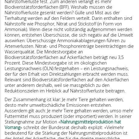
Nährstoffverluste fest. Zum anderen verlangt es mehr
Biodiveristätsförderflächen (BFF). Weshalb müssen die
Nährstoffverluste gesenkt werden? Gülle und Mist aus der
Tierhaltung werden auf den Feldern verteilt. Darin enthalten sind
Nährstoffe wie Phosphor, Nitrat und Stickstoff (in Form von
Ammoniak). Wenn diese nicht vollständig aufgenommen werden
können, entstehen Überschüsse, die sich negativ auf die Umwelt
auswirken: Überschüssige Ammoniakablagerungen führen zu
Artenverlusten. Nitrat- und Phosphoreinträge beeinträchtigen die
Wasserqualität. Die Mindestvorgabe an
Biodiversitätsförderflächen auf Ackerflächen beträgt neu 3,5
Prozent. Diese Mindestvorgabe ist im ökologischen
Leistungsnachweis (ÖLN) festgehalten – ein Leistungsnachweis,
der für den Erhalt von Direktzahlungen erbracht werden muss.
Relevant sind Biodiversitätsförderflächen auf den Ackerflächen
unter anderem deshalb, weil sie massgeblich zu den
Reduktionszielen im Hinblick auf Nährstoffverluste beitragen.
Der Zusammenhang ist klar: Je mehr Tiere gehalten werden,
desto mehr umweltschädliche Emissionen entstehen.
Ausserdem gilt auch: Je mehr Tiere gehalten werden, umso mehr
Futtermittel muss produziert (oder importiert) werden. In seiner
Stellungnahme zur Motion «
Nahrungsmittelproduktion hat
Vorrang
» schreibt der Bundesrat deshalb explizit: «Vielmehr
bedeutend für die Stärkung der Nahrungsmittelproduktion ist
der Anteil der Ackerfläche, der für die direkte menschliche