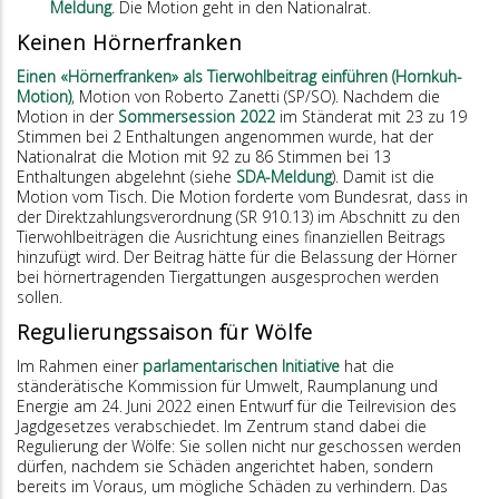
Meldung
. Die Motion geht in den Nationalrat.
Keinen Hörnerfranken
Einen «Hörnerfranken» als Tierwohlbeitrag einführen (Hornkuh-
Motion)
, Motion von Roberto Zanetti (SP/SO). Nachdem die
Motion in der
Sommersession 2022
im Ständerat mit 23 zu 19
Stimmen bei 2 Enthaltungen angenommen wurde, hat der
Nationalrat die Motion mit 92 zu 86 Stimmen bei 13
Enthaltungen abgelehnt (siehe
SDA-Meldung
). Damit ist die
Motion vom Tisch. Die Motion forderte vom Bundesrat, dass in
der Direktzahlungsverordnung (SR 910.13) im Abschnitt zu den
Tierwohlbeiträgen die Ausrichtung eines finanziellen Beitrags
hinzufügt wird. Der Beitrag hätte für die Belassung der Hörner
bei hörnertragenden Tiergattungen ausgesprochen werden
sollen.
Regulierungssaison für Wölfe
Im Rahmen einer
parlamentarischen Initiative
hat die
ständerätische Kommission für Umwelt, Raumplanung und
Energie am 24. Juni 2022 einen Entwurf für die Teilrevision des
Jagdgesetzes verabschiedet. Im Zentrum stand dabei die
Regulierung der Wölfe: Sie sollen nicht nur geschossen werden
dürfen, nachdem sie Schäden angerichtet haben, sondern
bereits im Voraus, um mögliche Schäden zu verhindern. Das