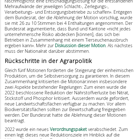
raschmöglichst eine Entschädigungslösung für die entstandenen
Mehraufwände der jeweiligen Schlacht-, Zerlegungs-,
Verarbeitungs- und Entsorgungsbetriebe zu schaffen». Entgegen
dem Bundesrat, der die Ablehnung der Motion vorschlug, wurde
sie mit 26 zu 10 Stimmen bei 4 Enthaltungen angenommen. Der
Bundesrat argumentierte, dass Bund und Kantone «nicht jedes
unternehmerische Risiko abdecken [können], das sich bei
Betrieben in Zusammenhang mit einem Tierseuchenausbruch
ergeben kann». Mehr zur
Diskussion dieser Motion
. Als nächstes
muss der Nationalrat darüber abstimmen.
Rückschritte in der Agrarpolitik
Gleich fünf Motionen forderten die Steigerung der einheimischen
Produktion, um die Selbstversorgung zu garantieren. In diesem
Zusammenhang kritisierten die Motionär:innen insbesondere
zwei Aspekte bestehender Regelungen: Zum einen wurde die
2022 beschlossene Reduktion der Nährstoffverluste bei Nitrat,
Stickstoff und Phosphor kritisiert. Ausserdem wurde gefordert,
neue Landwirtschaftsflächen verfügbar zu machen. Vor allem
Biodiversitätsflächen sollten zur Bewirtschaftung freigegeben
werden. Der Bundesrat hatte die Ablehnung dieser Motionen
beantragt.
2022 wurde ein neues
Verordnungspaket
verabschiedet. Zum
einen legt dieses neue Reduktionsziele im Hinblick auf die