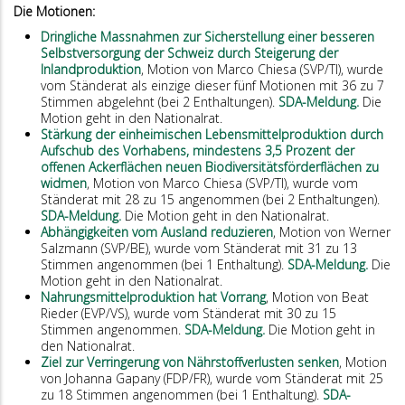
Die Motionen:
Dringliche Massnahmen zur Sicherstellung einer besseren
Selbstversorgung der Schweiz durch Steigerung der
Inlandproduktion
,
Motion von Marco Chiesa (SVP/TI), wurde
vom Ständerat als einzige dieser fünf Motionen mit 36 zu 7
Stimmen abgelehnt (bei 2 Enthaltungen).
SDA-Meldung.
Die
Motion geht in den Nationalrat.
Stärkung der einheimischen Lebensmittelproduktion durch
Aufschub des Vorhabens, mindestens 3,5 Prozent der
offenen Ackerflächen neuen Biodiversitätsförderflächen zu
widmen
, Motion von Marco Chiesa (SVP/TI), wurde vom
Ständerat mit 28 zu 15 angenommen (bei 2 Enthaltungen).
SDA-Meldung.
Die Motion geht in den Nationalrat.
Abhängigkeiten vom Ausland reduzieren
,
Motion von Werner
Salzmann (SVP/BE), wurde vom Ständerat mit 31 zu 13
Stimmen angenommen (bei 1 Enthaltung).
SDA-Meldung.
Die
Motion geht in den Nationalrat.
Nahrungsmittelproduktion hat Vorrang
, Motion von Beat
Rieder (EVP/VS), wurde vom Ständerat mit 30 zu 15
Stimmen angenommen.
SDA-Meldung.
Die Motion geht in
den Nationalrat.
Ziel zur Verringerung von Nährstoffverlusten senken
,
Motion
von Johanna Gapany (FDP/FR), wurde vom Ständerat mit 25
zu 18 Stimmen angenommen (bei 1 Enthaltung).
SDA-