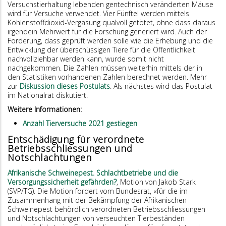
Versuchstierhaltung lebenden gentechnisch veränderten Mäuse
wird für Versuche verwendet. Vier Fünftel werden mittels
Kohlenstoffdioxid-Vergasung qualvoll getötet, ohne dass daraus
irgendein Mehrwert für die Forschung generiert wird. Auch der
Forderung, dass geprüft werden solle wie die Erhebung und die
Entwicklung der überschüssigen Tiere für die Öffentlichkeit
nachvollziehbar werden kann, wurde somit nicht
nachgekommen. Die Zahlen müssen weiterhin mittels der in
den Statistiken vorhandenen Zahlen berechnet werden. Mehr
zur
Diskussion dieses Postulats
. Als nächstes wird das Postulat
im Nationalrat diskutiert.
Weitere Informationen:
Anzahl Tierversuche 2021 gestiegen
Entschädigung für verordnete
Betriebsschliessungen und
Notschlachtungen
Afrikanische Schweinepest. Schlachtbetriebe und die
Versorgungssicherheit gefährden?
, Motion von Jakob Stark
(SVP/TG). Die Motion fordert vom Bundesrat, «für die im
Zusammenhang mit der Bekämpfung der Afrikanischen
Schweinepest behördlich verordneten Betriebsschliessungen
und Notschlachtungen von verseuchten Tierbeständen