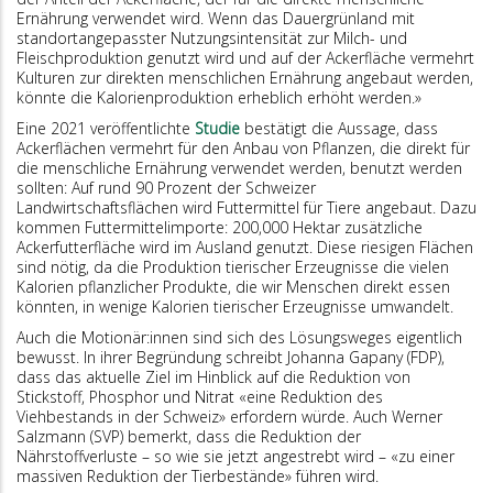
Ernährung verwendet wird. Wenn das Dauergrünland mit
standortangepasster Nutzungsintensität zur Milch- und
Fleischproduktion genutzt wird und auf der Ackerfläche vermehrt
Kulturen zur direkten menschlichen Ernährung angebaut werden,
könnte die Kalorienproduktion erheblich erhöht werden.»
Eine 2021 veröffentlichte
Studie
bestätigt die Aussage, dass
Ackerflächen vermehrt für den Anbau von Pflanzen, die direkt für
die menschliche Ernährung verwendet werden, benutzt werden
sollten: Auf rund 90 Prozent der Schweizer
Landwirtschaftsflächen wird Futtermittel für Tiere angebaut. Dazu
kommen Futtermittelimporte: 200,000 Hektar zusätzliche
Ackerfutterfläche wird im Ausland genutzt. Diese riesigen Flächen
sind nötig, da die Produktion tierischer Erzeugnisse die vielen
Kalorien pflanzlicher Produkte, die wir Menschen direkt essen
könnten, in wenige Kalorien tierischer Erzeugnisse umwandelt.
Auch die Motionär:innen sind sich des Lösungsweges eigentlich
bewusst. In ihrer Begründung schreibt Johanna Gapany (FDP),
dass das aktuelle Ziel im Hinblick auf die Reduktion von
Stickstoff, Phosphor und Nitrat «eine Reduktion des
Viehbestands in der Schweiz» erfordern würde. Auch Werner
Salzmann (SVP) bemerkt, dass die Reduktion der
Nährstoffverluste – so wie sie jetzt angestrebt wird – «zu einer
massiven Reduktion der Tierbestände» führen wird.