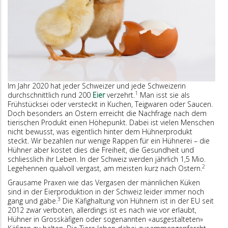
Im Jahr 2020 hat jeder Schweizer und jede Schweizerin
1
durchschnittlich rund 200
Eier
verzehrt.
Man isst sie als
Frühstücksei oder versteckt in Kuchen, Teigwaren oder Saucen.
Doch besonders an Ostern erreicht die Nachfrage nach dem
tierischen Produkt einen Höhepunkt. Dabei ist vielen Menschen
nicht bewusst, was eigentlich hinter dem Hühnerprodukt
steckt. Wir bezahlen nur wenige Rappen für ein Hühnerei – die
Hühner aber kostet dies die Freiheit, die Gesundheit und
schliesslich ihr Leben. In der Schweiz werden jährlich 1,5 Mio.
2
Legehennen qualvoll vergast, am meisten kurz nach Ostern.
Grausame Praxen wie das Vergasen der männlichen Küken
sind in der Eierproduktion in der Schweiz leider immer noch
3
gang und gäbe.
Die Käfighaltung von Hühnern ist in der EU seit
2012 zwar verboten, allerdings ist es nach wie vor erlaubt,
Hühner in Grosskäfigen oder sogenannten «ausgestalteten»