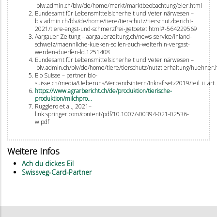
blw.admin.ch/blw/de/home/markt/marktbeobachtung/eier.html
Bundesamt für Lebensmittelsicherheit und Veterinärwesen –
blv.admin.ch/blv/de/home/tiere/tierschutz/tierschutzbericht-
2021/tiere-angst-und-schmerzfrei-getoetet.html#-564229569
Aargauer Zeitung – aargauerzeitung.ch/news-service/inland-
schweiz/maennliche-kueken-sollen-auch-weiterhin-vergast-
werden-duerfen-ld.1251408
Bundesamt für Lebensmittelsicherheit und Veterinärwesen –
blv.admin.ch/blv/de/home/tiere/tierschutz/nutztierhaltung/huehner.
Bio Suisse – partner.bio-
suisse.ch/media/Ueberuns/Verbandsintern/Inkraftsetz2019/teil_ii_ar
https://www.agrarbericht.ch/de/produktion/tierische-
produktion/milchpro…
Ruggiero et al., 2021–
link.springer.com/content/pdf/10.1007/s00394-021-02536-
w.pdf
Weitere Infos
Ach du dickes Ei!
Swissveg-Card-Partner