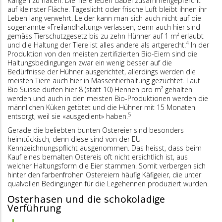
Käfigen zu halten. Die Tiere leben dabei zusammengepfercht
auf kleinster Fläche. Tageslicht oder frische Luft bleibt ihnen ihr
Leben lang verwehrt. Leider kann man sich auch nicht auf die
sogenannte «Freilandhaltung» verlassen, denn auch hier sind
gemäss Tierschutzgesetz bis zu zehn Hühner auf 1 m² erlaubt
4
und die Haltung der Tiere ist alles andere als artgerecht.
In der
Produktion von den meisten zertifizierten Bio-Eiern sind die
Haltungsbedingungen zwar ein wenig besser auf die
Bedürfnisse der Hühner ausgerichtet, allerdings werden die
meisten Tiere auch hier in Massentierhaltung gezüchtet. Laut
Bio Suisse dürfen hier 8 (statt 10) Hennen pro m² gehalten
werden und auch in den meisten Bio-Produktionen werden die
männlichen Küken getötet und die Hühner mit 15 Monaten
5
entsorgt, weil sie «ausgedient» haben.
Gerade die beliebten bunten Ostereier sind besonders
heimtückisch, denn diese sind von der EU-
Kennzeichnungspflicht ausgenommen. Das heisst, dass beim
Kauf eines bemalten Ostereis oft nicht ersichtlich ist, aus
welcher Haltungsform die Eier stammen. Somit verbergen sich
hinter den farbenfrohen Ostereiern häufig Käfigeier, die unter
qualvollen Bedingungen für die Legehennen produziert wurden.
Osterhasen und die schokoladige
Verführung