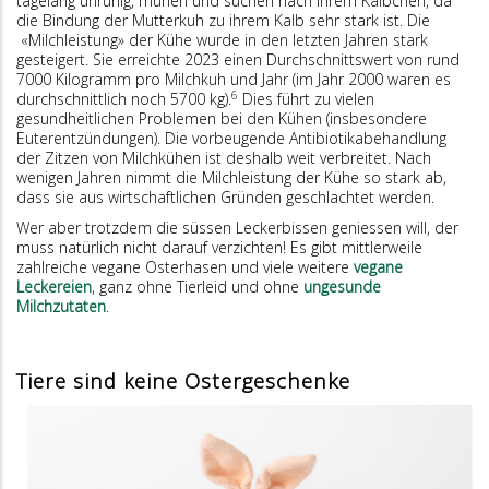
tagelang unruhig, muhen und suchen nach ihrem Kälbchen, da
die Bindung der Mutterkuh zu ihrem Kalb sehr stark ist. Die
«Milchleistung» der Kühe wurde in den letzten Jahren stark
gesteigert. Sie erreichte 2023 einen Durchschnittswert von rund
7000 Kilogramm pro Milchkuh und Jahr (im Jahr 2000 waren es
6
durchschnittlich noch 5700 kg).
Dies führt zu vielen
gesundheitlichen Problemen bei den Kühen (insbesondere
Euterentzündungen). Die vorbeugende Antibiotikabehandlung
der Zitzen von Milchkühen ist deshalb weit verbreitet. Nach
wenigen Jahren nimmt die Milchleistung der Kühe so stark ab,
dass sie aus wirtschaftlichen Gründen geschlachtet werden.
Wer aber trotzdem die süssen Leckerbissen geniessen will, der
muss natürlich nicht darauf verzichten! Es gibt mittlerweile
zahlreiche vegane Osterhasen und viele weitere
vegane
Leckereien
, ganz ohne Tierleid und ohne
ungesunde
Milchzutaten
.
Tiere sind keine Ostergeschenke