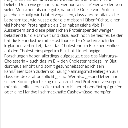
beliebt. Doch wie gesund sind Eier nun wirklich? Eier werden von
vielen Menschen als eine gute, natürliche Quelle von Protein
gesehen. Häufig wird dabei vergessen, dass andere pflanzliche
Lebensmittel, wie Nüsse oder die meisten Hülsenfrüchte, einen
viel höheren Proteingehalt als Eier haben (siehe Abb.1).
Ausserdem sind diese pflanzlichen Proteinspender weniger
belastend für die Umwelt und dazu auch noch tierleidfrei. Leider
hat die Eierindustrie mit selbstfinanzierten Studien auch den
Irrglauben verbreitet, dass das Cholesterin im Ei keinen Einfluss
auf den Cholesterinspiegel im Blut hat. Unabhängige
Forschungen haben allerdings aufgezeigt, dass das Nahrungs-
Cholesterin – auch das im Ei – den Cholesterinspiegel im Blut
durchaus erhöht und somit gesundheitsschädlich sein
7
kann.
Eier lösen zudem so häufig Nahrungsmittelallergien aus,
dass sie deklarationspflichtig sind. Wer also gesund leben und
seinen Körper gleichzeitig mit ausreichend Proteinen versorgen
möchte, sollte lieber öfter mal zum Kichererbsen-Eintopf greifen
oder eine Handvoll schmackhafte Cashewnüsse mampfen.