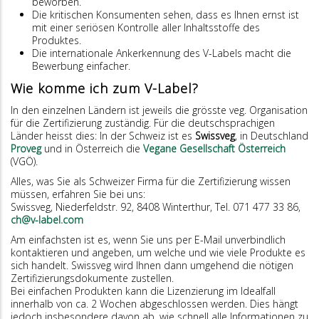
beworben.
Die kritischen Konsumenten sehen, dass es Ihnen ernst ist
mit einer seriösen Kontrolle aller Inhaltsstoffe des
Produktes.
Die internationale Ankerkennung des V-Labels macht die
Bewerbung einfacher.
Wie komme ich zum V-Label?
In den einzelnen Ländern ist jeweils die grösste veg. Organisation
für die Zertifizierung zuständig. Für die deutschsprachigen
Länder heisst dies: In der Schweiz ist es
Swissveg
, in Deutschland
Proveg
und in Österreich die
Vegane Gesellschaft Österreich
(VGÖ).
Alles, was Sie als Schweizer Firma für die Zertifizierung wissen
müssen, erfahren Sie bei uns:
Swissveg, Niederfeldstr. 92, 8408 Winterthur, Tel. 071 477 33 86,
ch@v-label.com
Am einfachsten ist es, wenn Sie uns per E-Mail unverbindlich
kontaktieren und angeben, um welche und wie viele Produkte es
sich handelt. Swissveg wird Ihnen dann umgehend die nötigen
Zertifizierungsdokumente zustellen.
Bei einfachen Produkten kann die Lizenzierung im Idealfall
innerhalb von ca. 2 Wochen abgeschlossen werden. Dies hängt
jedoch insbesondere davon ab, wie schnell alle Informationen zu