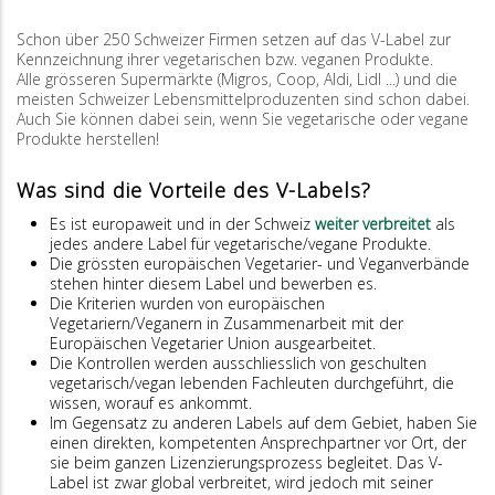
Schon über 250 Schweizer Firmen setzen auf das V-Label zur
Kennzeichnung ihrer vegetarischen bzw. veganen Produkte.
Alle grösseren Supermärkte (Migros, Coop, Aldi, Lidl ...) und die
meisten Schweizer Lebensmittelproduzenten sind schon dabei.
Auch Sie können dabei sein, wenn Sie vegetarische oder vegane
Produkte herstellen!
Was sind die Vorteile des V-Labels?
Es ist europaweit und in der Schweiz
weiter verbreitet
als
jedes andere Label für vegetarische/vegane Produkte.
Die grössten europäischen Vegetarier- und Veganverbände
stehen hinter diesem Label und bewerben es.
Die Kriterien wurden von europäischen
Vegetariern/Veganern in Zusammenarbeit mit der
Europäischen Vegetarier Union ausgearbeitet.
Die Kontrollen werden ausschliesslich von geschulten
vegetarisch/vegan lebenden Fachleuten durchgeführt, die
wissen, worauf es ankommt.
Im Gegensatz zu anderen Labels auf dem Gebiet, haben Sie
einen direkten, kompetenten Ansprechpartner vor Ort, der
sie beim ganzen Lizenzierungsprozess begleitet. Das V-
Label ist zwar global verbreitet, wird jedoch mit seiner