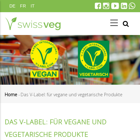
Skip
DE
FR
IT
to
main
content
Home
-
Das V-Label: für vegane und vegetarische Produkte
Breadcrumb
DAS V-LABEL: FÜR VEGANE UND
VEGETARISCHE PRODUKTE