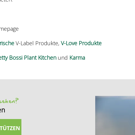
omepage
rische
V-Label Produkte,
V-Love Produkte
tty Bossi Plant Kitchen
und
Karma
 sehen?
en