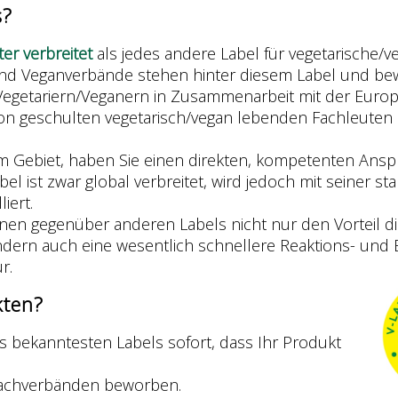
s?
ter verbreitet
als jedes andere Label für vegetarische/v
und Veganverbände stehen hinter diesem Label und be
Vegetariern/Veganern in Zusammenarbeit mit der Europä
on geschulten vegetarisch/vegan lebenden Fachleuten 
 Gebiet, haben Sie einen direkten, kompetenten Anspr
bel ist zwar global verbreitet, wird jedoch mit seiner 
iert.
hnen gegenüber anderen Labels nicht nur den Vorteil di
dern auch eine wesentlich schnellere Reaktions- und 
r.
kten?
 bekanntesten Labels sofort, dass Ihr Produkt
Fachverbänden beworben.