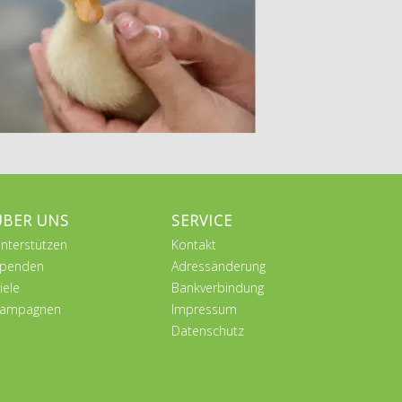
ÜBER UNS
SERVICE
nterstützen
Kontakt
penden
Adressänderung
iele
Bankverbindung
ampagnen
Impressum
Datenschutz