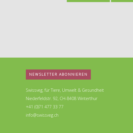
NEWSLETTER ABONNIEREN
Swissveg, für Tiere, Umwelt & Gesundheit
Niederfeldstr. 92, CH-8408 Winterthur
+41 (0)71 477 33 77
info@swissveg.ch