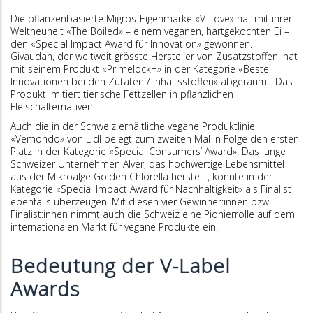
Die pflanzenbasierte Migros-Eigenmarke «V-Love» hat mit ihrer
Weltneuheit «The Boiled» – einem veganen, hartgekochten Ei –
den «Special Impact Award für Innovation» gewonnen.
Givaudan, der weltweit grösste Hersteller von Zusatzstoffen, hat
mit seinem Produkt «Primelock+» in der Kategorie «Beste
Innovationen bei den Zutaten / Inhaltsstoffen» abgeräumt. Das
Produkt imitiert tierische Fettzellen in pflanzlichen
Fleischalternativen.
Auch die in der Schweiz erhältliche vegane Produktlinie
«Vemondo» von Lidl belegt zum zweiten Mal in Folge den ersten
Platz in der Kategorie «Special Consumers’ Award». Das junge
Schweizer Unternehmen Alver, das hochwertige Lebensmittel
aus der Mikroalge Golden Chlorella herstellt, konnte in der
Kategorie «Special Impact Award für Nachhaltigkeit» als Finalist
ebenfalls überzeugen. Mit diesen vier Gewinner:innen bzw.
Finalist:innen nimmt auch die Schweiz eine Pionierrolle auf dem
internationalen Markt für vegane Produkte ein.
Bedeutung der V-Label
Awards