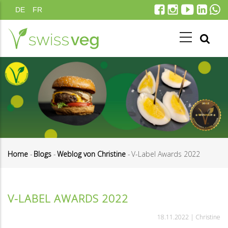
Direkt
DE
FR
zum
Inhalt
Home
-
Blogs
-
Weblog von Christine
-
V-Label Awards 2022
Pfadnavigation
V-LABEL AWARDS 2022
18.11.2022 |
Christine