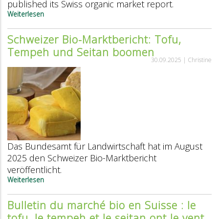
published its Swiss organic market report.
Weiterlesen
über
Swiss
organic
Schweizer Bio-Marktbericht: Tofu,
market
Tempeh und Seitan boomen
report:
Tofu,
30.09.2025 |
Christine
tempeh
and
seitan
are
booming
Das Bundesamt für Landwirtschaft hat im August
2025 den Schweizer Bio-Marktbericht
veröffentlicht.
Weiterlesen
über
Schweizer
Bio-
Bulletin du marché bio en Suisse : le
Marktbericht:
tofu, le tempeh et le seitan ont le vent
Tofu,