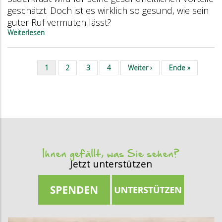
geschätzt. Doch ist es wirklich so gesund, wie sein
guter Ruf vermuten lässt?
Weiterlesen
über
Alles
über
Weisskohl
Aktuelle
1
Seite
2
Seite
3
Seite
4
Nächste
Weiter ›
Letzte
Ende »
Seitennummerierung
Seite
Seite
Seite
Ihnen gefällt, was Sie sehen?
Jetzt unterstützen