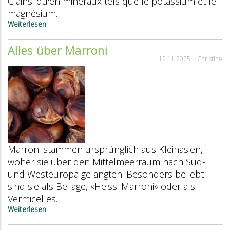
C ainsi qu'en minéraux tels que le potassium et le
magnésium.
Weiterlesen
über
Tout
savoir
Alles über Marroni
sur
12.11.2025 |
Christine
les
marrons
Marroni stammen ursprünglich aus Kleinasien,
woher sie über den Mittelmeerraum nach Süd-
und Westeuropa gelangten. Besonders beliebt
sind sie als Beilage, «Heissi Marroni» oder als
Vermicelles.
Weiterlesen
über
Alles
über