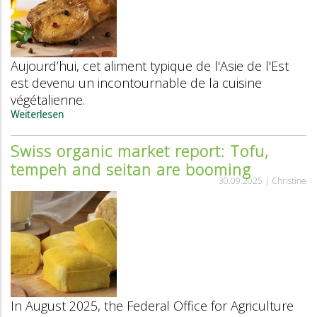
Aujourd’hui, cet aliment typique de l'Asie de l'Est
est devenu un incontournable de la cuisine
végétalienne.
Weiterlesen
über
Tout
savoir
Swiss organic market report: Tofu,
sur
tempeh and seitan are booming
le
seitan
30.09.2025 |
Christine
In August 2025, the Federal Office for Agriculture