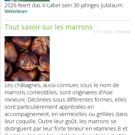
2026 feiert das V-Label sein 30-jähriges Jubiläum.
Weiterlesen
über
Wir
feiern
Tout savoir sur les marrons
30
12.11.2025 |
Christine
Jahre
V-
Label
Les châtaignes, aussi connues sous le nom de
marrons comestibles, sont originaires d'Asie
mineure. Déclinées sous différentes formes, elles
sont particulièrement appréciées en
accompagnement, en vermicelles ou grillées dans
leur coquille. Outre leur goût, les marrons se
distinguent par leur forte teneur en vitamines B et