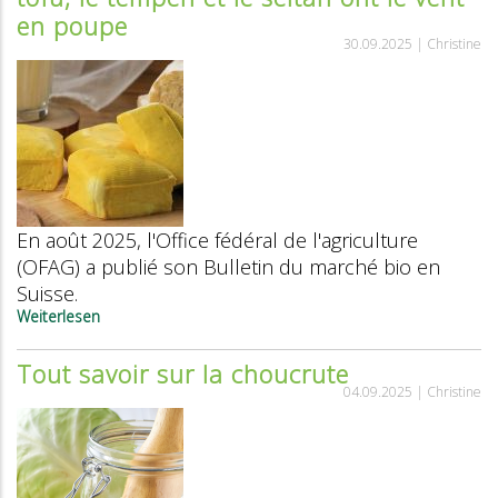
Tempeh
en poupe
und
30.09.2025 |
Christine
Seitan
boomen
En août 2025, l'Office fédéral de l'agriculture
(OFAG) a publié son Bulletin du marché bio en
Suisse.
Weiterlesen
über
Bulletin
du
Tout savoir sur la choucrute
marché
04.09.2025 |
Christine
bio
en
Suisse
:
le
tofu,