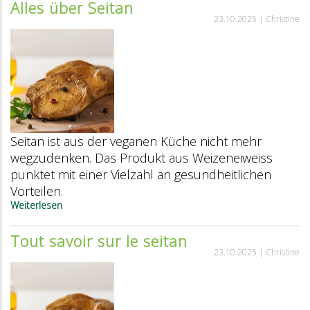
Alles über Seitan
Marroni
23.10.2025 |
Christine
Seitan ist aus der veganen Küche nicht mehr
wegzudenken. Das Produkt aus Weizeneiweiss
punktet mit einer Vielzahl an gesundheitlichen
Vorteilen.
Weiterlesen
über
Alles
über
Tout savoir sur le seitan
Seitan
23.10.2025 |
Christine