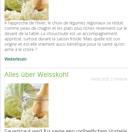
le
tempeh
et
le
À l’approche de l’hiver, le choix de légumes régionaux se réduit
seitan
comme peau de chagrin et les plats plus riches reviennent sur le
ont
devant de la table. La choucroute est un accompagnement
le
apprécié, surtout durant la saison froide. Mais quelle est son
vent
origine et est-elle vraiment aussi bénéfique pour la santé qu’on
en
aime à le croire ?
poupe
Weiterlesen
über
Tout
savoir
Alles über Weisskohl
sur
04.09.2025 |
Christine
la
choucrute
Sauerkraut wird für seine gesundheitlichen Vorteile