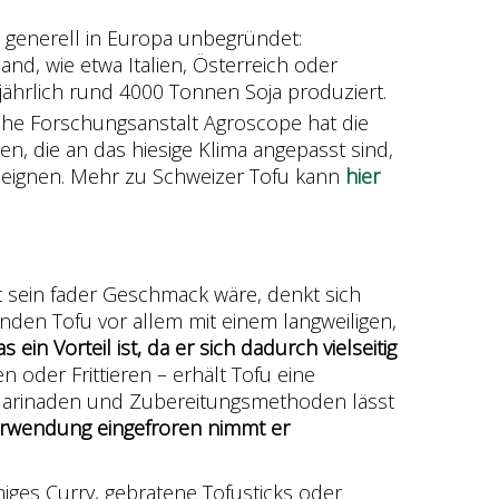
 generell in Europa unbegründet:
nd, wie etwa Italien, Österreich oder
jährlich rund 4000 Tonnen Soja produziert.
che Forschungsanstalt Agroscope hat die
n, die an das hiesige Klima angepasst sind,
n eignen. Mehr zu Schweizer Tofu kann
hier
t sein fader Geschmack wäre, denkt sich
inden Tofu vor allem mit einem langweiligen,
ein Vorteil ist, da er sich dadurch vielseitig
n oder Frittieren – erhält Tofu eine
Marinaden und Zubereitungsmethoden lässt
Verwendung eingefroren nimmt er
iges Curry, gebratene Tofusticks oder