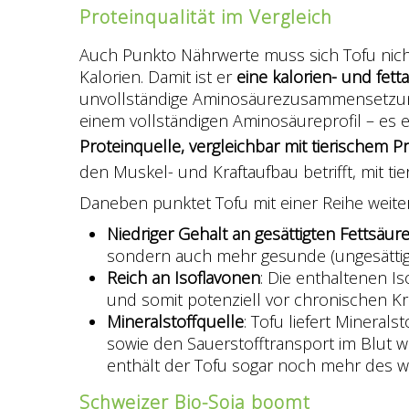
Proteinqualität im Vergleich
Auch Punkto Nährwerte muss sich Tofu nich
Kalorien. Damit ist er
eine kalorien- und fet
unvollständige Aminosäurezusammensetzung. 
einem vollständigen Aminosäureprofil – es 
Proteinquelle, vergleichbar mit tierischem Pr
den Muskel- und Kraftaufbau betrifft, mit ti
Daneben punktet Tofu mit einer Reihe weiter
Niedriger Gehalt an gesättigten Fettsäur
sondern auch mehr gesunde (ungesättigte
Reich an Isoflavonen
: Die enthaltenen I
und somit potenziell vor chronischen K
Mineralstoffquelle
: Tofu liefert Minera
sowie den Sauerstofftransport im Blut w
enthält der Tofu sogar noch mehr des w
Schweizer Bio-Soja boomt