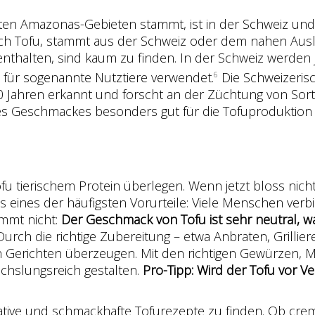
zten Amazonas-Gebieten stammt, ist in der Schweiz und
uch Tofu, stammt aus der Schweiz oder dem nahen Ausla
enthalten, sind kaum zu finden. In der Schweiz werden 
el für sogenannte Nutztiere verwendet.
Die Schweizeris
6
 Jahren erkannt und forscht an der Züchtung von Sorte
hres Geschmackes besonders gut für die Tofuproduktio
fu tierischem Protein überlegen. Wenn jetzt bloss nich
as eines der häufigsten Vorurteile: Viele Menschen verb
mmt nicht:
Der Geschmack von Tofu ist sehr neutral, was 
Durch die richtige Zubereitung – etwa Anbraten, Grilliere
n Gerichten überzeugen.
Mit den richtigen Gewürzen, 
hslungsreich gestalten.
Pro-Tipp: Wird der Tofu vor 
eative und schmackhafte Tofurezepte zu finden. Ob crem