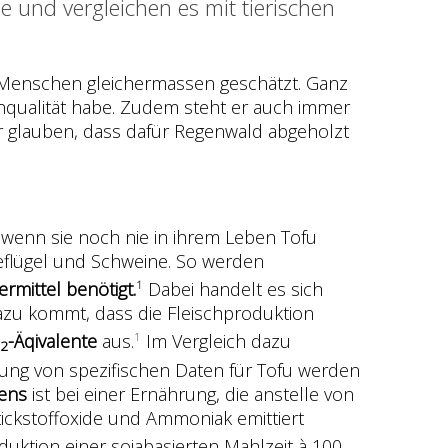
 und vergleichen es mit tierischen
len Menschen gleichermassen geschätzt. Ganz
nqualität habe. Zudem steht er auch immer
vor glauben, dass dafür Regenwald abgeholzt
t wenn sie noch nie in ihrem Leben Tofu
Geflügel und Schweine. So werden
rmittel benötigt.
Dabei handelt es sich
1
azu kommt, dass die Fleischproduktion
-Äqivalente
aus.
Im Vergleich dazu
1
2
ng von spezifischen Daten für Tofu werden
dens
ist bei einer Ernährung, die anstelle von
tickstoffoxide und Ammoniak emittiert
duktion einer sojabasierten Mahlzeit à 100