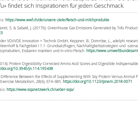
u» findet sich Inspirationen für jeden Geschmack.
eiz.
https://www.wwf.ch/de/unsere-ziele/fleisch-und-milchprodukte
., Soret, S. & Sabaté, J. (2017b). Greenhouse Gas Emissions Generated by Tofu Produc
23
iit] in der VDI/VDE Innovation + Technik GmbH, Keppner, B., Domröse, L., adelphi re
. Veenhoff & Fachgebiet I 1.1: Grundsatzfragen, Nachhaltigkeitsstrategien und -szen
zprodukten, Essbaren Insekten und In-vitro-Fleisch.
https://www.umweltbundesamt.d
. (2014). Protein Digestibility-Corrected Amino Acid Scores and Digestible Indispensab
//doi.org/10.3945/jn.114.195438
. No Difference Between the Effects of Supplementing With Soy Protein Versus Animal 
d Exercise Metabolism, 28(6), 674–685.
https://doi.org/10.1123/ijsnem.2018-0071
eiz.
https://www.sojanetzwerk.ch/ueber-soja/