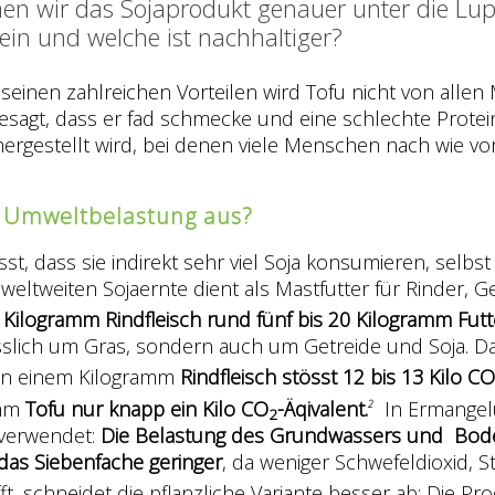
en wir das Sojaprodukt genauer unter die Lupe
ein und welche ist nachhaltiger?
nd seinen zahlreichen Vorteilen wird Tofu nicht von al
sagt, dass er fad schmecke und eine schlechte Protei
n hergestellt wird, bei denen viele Menschen nach wie 
er Umweltbelastung aus?
t, dass sie indirekt sehr viel Soja konsumieren, selbs
weltweiten Sojaernte dient als Mastfutter für Rinder, 
Kilogramm Rindfleisch rund fünf bis 20 Kilogramm Futte
sslich um Gras, sondern auch um Getreide und Soja. D
 von einem Kilogramm
Rindfleisch stösst 12 bis 13 Kilo CO
amm
Tofu nur knapp ein Kilo CO
-Äqivalent.
In Ermangelu
2
2
 verwendet:
Die Belastung des Grundwassers und Bo
as Siebenfache geringer
, da weniger Schwefeldioxid, S
, schneidet die pflanzliche Variante besser ab: Die Pro