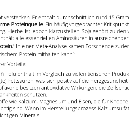
t verstecken: Er enthält durchschnittlich rund 15 Gr
tarme Proteinquelle
. Ein häufig vorgebrachter Kritikpunkt
Hierbei ist jedoch klarzustellen: Soja gehört zu den 
enthält alle essenziellen Aminosäuren in ausreichende
otein.
In einer Meta-Analyse kamen Forschende zudem
4
erischem Protein mithalten kann.
5
er Vorteile:
en
: Tofu enthält im Vergleich zu vielen tierischen Prod
) Fettsäuren, was sich positiv auf die Herzgesundheit
soflavone besitzen antioxidative Wirkungen, die Zellsch
rankheiten schützen.
lstoffe wie Kalzium, Magnesium und Eisen, die für Knoc
ichtig sind. Wenn im Herstellungsprozess Kalziumsulfat
ichtigen Minerals.