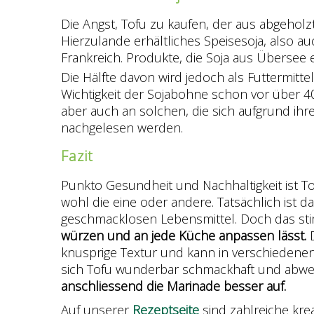
Die Angst, Tofu zu kaufen, der aus abgehol
Hierzulande erhältliches Speisesoja, also a
Frankreich. Produkte, die Soja aus Übersee 
Die Hälfte davon wird jedoch als Futtermitt
Wichtigkeit der Sojabohne schon vor über 40
aber auch an solchen, die sich aufgrund i
nachgelesen werden.
Fazit
Punkto Gesundheit und Nachhaltigkeit ist To
wohl die eine oder andere. Tatsächlich ist d
geschmacklosen Lebensmittel. Doch das sti
würzen und an jede Küche anpassen lässt.
knusprige Textur und kann in verschiedene
sich Tofu wunderbar schmackhaft und abwec
anschliessend die Marinade besser auf.
Auf unserer
Rezeptseite
sind zahlreiche kr