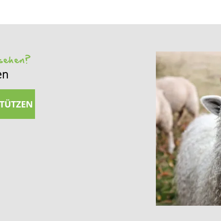
 sehen?
en