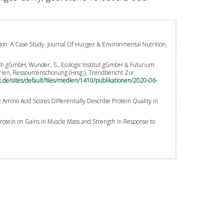
tion: A Case Study. Journal Of Hunger & Environmental Nutrition,
search gGmbH, Wunder, S., Ecologic Institut gGmbH & Futurium
arien, Ressourcenschonung (Hrsg.), Trendbericht Zur
e/sites/default/files/medien/1410/publikationen/2020-06-
le Amino Acid Scores Differentially Describe Protein Quality in
Protein on Gains in Muscle Mass and Strength in Response to