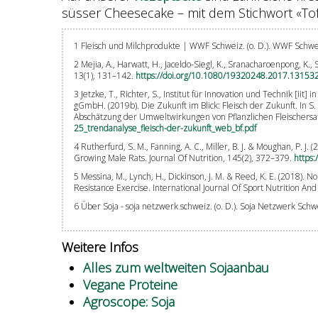
süsser Cheesecake – mit dem Stichwort «Tof
1 Fleisch und Milchprodukte | WWF Schweiz. (o. D.). WWF Schw
2 Mejia, A., Harwatt, H., Jaceldo-Siegl, K., Sranacharoenpong, K
13(1), 131–142.
https://doi.org/10.1080/19320248.2017.13153
3 Jetzke, T., Richter, S., Institut für Innovation und Technik [
gGmbH. (2019b). Die Zukunft im Blick: Fleisch der Zukunft. In S
Abschätzung der Umweltwirkungen von Pflanzlichen Fleischersat
25_trendanalyse_fleisch-der-zukunft_web_bf.pdf
4 Rutherfurd, S. M., Fanning, A. C., Miller, B. J. & Moughan, P. J
Growing Male Rats. Journal Of Nutrition, 145(2), 372–379.
https:
5 Messina, M., Lynch, H., Dickinson, J. M. & Reed, K. E. (2018)
Resistance Exercise. International Journal Of Sport Nutrition An
6 Über Soja - soja netzwerk schweiz. (o. D.). Soja Netzwerk Schw
Weitere Infos
Alles zum weltweiten Sojaanbau
Vegane Proteine
Agroscope: Soja