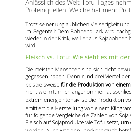
Anlässlich des Welt-Tofu-Tages nehm
Proteinquellen. Welche hat mehr Prot
Trotz seiner unglaublichen Vielseitigkeit u
im Gegenteil: Dem Bohnenquark wird nachge
wieder in der Kritik, weil er aus Sojabohne
wird.
Fleisch vs. Tofu: Wie sieht es mit d
Die meisten Menschen sind sich nicht bewuss
gegessen haben. Denn rund drei Viertel der 
beispielsweise
für die Produktion von einem 
nicht wie irrtümlich angenommen ausschlie
extrem energieintensiv ist: Die Produktion
emittiert die Herstellung von einem Kilogr
für folgende Vergleiche die Zahlen von Soja
Fleisch auf Sojaprodukte wie Tofu setzt,
um d
werden.
Auch was den Landverbrauch betrifft