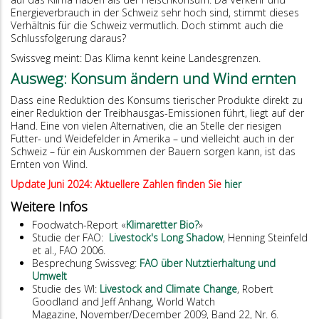
Energieverbrauch in der Schweiz sehr hoch sind, stimmt dieses
Verhältnis für die Schweiz vermutlich. Doch stimmt auch die
Schlussfolgerung daraus?
Swissveg meint: Das Klima kennt keine Landesgrenzen.
Ausweg: Konsum ändern und Wind ernten
Dass eine Reduktion des Konsums tierischer Produkte direkt zu
einer Reduktion der Treibhausgas-Emissionen führt, liegt auf der
Hand. Eine von vielen Alternativen, die an Stelle der riesigen
Futter- und Weidefelder in Amerika – und vielleicht auch in der
Schweiz – für ein Auskommen der Bauern sorgen kann, ist das
Ernten von Wind.
Update Juni 2024: Aktuellere Zahlen finden Sie
hier
Weitere Infos
Foodwatch-Report «
Klimaretter Bio?
»
Studie der FAO:
Livestock's Long Shadow
, Henning Steinfeld
et al., FAO 2006.
Besprechung Swissveg:
FAO über Nutztierhaltung und
Umwelt
Studie des WI:
Livestock and Climate Change
, Robert
Goodland and Jeff Anhang, World Watch
Magazine, November/December 2009, Band 22, Nr. 6.