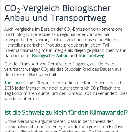
CO
-Vergleich Biologischer
2
Anbau und Transportweg
Auch Vergleiche im Bereich der CO
-Emission von konventionell
2
und biologisch produzierten, regional oder von weit her
transportierten Nahrungsmitteln zeichnen das selbe Bild: die
Herstellung tierischer Produkte produziert in jedem Fall
unverhältnismässig mehr Energie als diejenige pflanzlicher. Mehr
darüber unter
Biologischer Anbau
und
Transportweg
.
Gar der Transport von Gemüse per Flugzeug aus Übersee
verursacht weniger CO
als das Stücklein Rind des Bauern aus
2
der direkten Nachbarschaft.
The Lancet
zog 2006 aus den Studien die Konsequenz, dass bis
2015 jeder Mensch nur noch durchschnittlich 90 g Fleisch pro
Tag konsumieren dürfte, um den Klimakollaps zu verhindert. Dies
wurde nicht erreicht.
Ist die Schweiz zu klein für den Klimawandel?
Umweltverbände argumentieren, dass in der Schweiz der
Individualverkehr und die Energieproduktion grösseren Einfluss
auf das Klima haben als der Fleischkonsum. Da Verkehr und