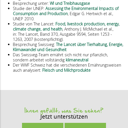
Besprechung unter:
WI und Treibhausgase
Studie der UNEP:
Assessing the Environmental Impacts of
Consumption and Production
, Edgar G. Hertwich et al.,
UNEP 2010.
Studie von The Lancet:
Food, livestock production, energy,
climate change, and health
, Anthony J. McMichael et al.,
in: The Lancet, Band 370, Ausgabe 9594, Seiten 1253 -
1263, 2007 (kostenpflichtig).
Besprechung Swissveg:
The Lancet über Tierhaltung, Energie,
Klimawandel und Gesundheit
Das Swissveg-Team ernährt sich nicht nur pflanzlich,
sondern arbeitet vollständig
klimaneutral
Der WWF Schweiz hat die verschiedenen Ernährungsweisen
auch analysiert:
Fleisch und Milchprodukte
Ihnen gefällt, was Sie sehen?
Jetzt unterstützen