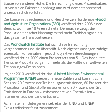
Studie von anderer Höhe. Die Berechnung dieses Prozentsatzes
ist von vielen Faktoren abhängig und wird dementsprechend
unterschiedlich vollführt.
Die konservativ rechnende und Fleischverzehr fördernde
«Food
and Agriculture Organization» (FAO)
veröffentlichte 2006 einen
Bericht, worin sie 18 % errechnete. Demnach erzeugt die
Produktion tierischer Nahrungsmittel mehr Treibhausgase als
das gesamte Transportwesen.
Das
Worldwatch Institute
hat sich diese Berechnung
vorgenommen und sie überprüft. Nach eigener Aussagen zufolge
ebensolch konservativen, jedoch objektiven Berechnungen
veröffentlicht es 2009 einen Prozentsatz von 51. Das bedeutet:
Tierische Produkte sorgen für mehr als die Hälfte der weltweiten
Treibhausgas-Emissionen.
Im Jahr 2010 veröffentlicht das
«United Nations Environmental
Programme» (UNEP)
wiederum neue Zahlen und kommt zum
Schluss: 20 Prozent der Treibhausgasemissionen, 60 Prozent der
Phosphor- und Stickstoffemissionen und 30 Prozent der Gift-
Emissionen in Europa – insbesondere von Chemikalien –
stammen aus der Landwirtschaft.
Achim Steiner, Untergeneralsekretär der UNO und UNEP-
Exekutivdirektor fasst zusammen: