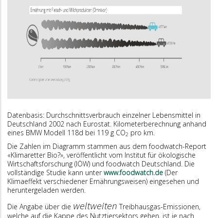
Datenbasis: Durchschnittsverbrauch einzelner Lebensmittel in
Deutschland 2002 nach Euro­stat. Kilometerberechnung anhand
eines BMW Modell 118d bei 119 g CO
pro km.
2
Die Zahlen im Diagramm stammen aus dem foodwatch-Report
«Klimaretter Bio?», veröffentlicht vom Institut für ökologische
Wirtschaftsforschung (IÖW) und foodwatch Deutschland. Die
vollständige Studie kann unter
www.foodwatch.de
(Der
Klimaeffekt verschiedener Ernährungsweisen) eingesehen und
heruntergeladen werden.
weltweiten
Die Angabe über die
Treibhausgas-Emissionen,
welche auf die Kappe des Nutztiersektors gehen, ist je nach