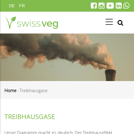
Direkt
DE
FR
zum
Inhalt
Home
-
Treibhausgase
Pfadnavigation
TREIBHAUSGASE
Unser Diagramm macht es deutlich: Der Treibhauseffekt