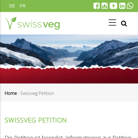
Direkt
DE
FR
zum
Inhalt
Home
-
Swissveg Petition
Pfadnavigation
SWISSVEG PETITION
Die Petition ist beendet. Informationen zur Petition