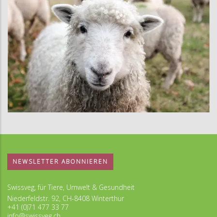
NEWSLETTER ABONNIEREN
Swissveg, für Tiere, Umwelt & Gesundheit
Niederfeldstr. 92, CH-8408 Winterthur
+41 (0)71 477 33 77
info@swissveg.ch