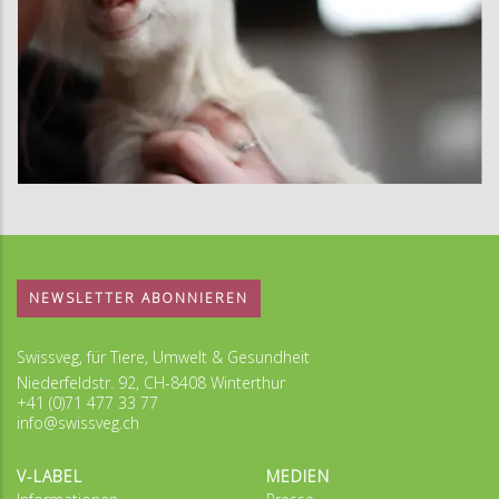
NEWSLETTER ABONNIEREN
Swissveg, für Tiere, Umwelt & Gesundheit
Niederfeldstr. 92, CH-8408 Winterthur
+41 (0)71 477 33 77
info@swissveg.ch
V-LABEL
MEDIEN