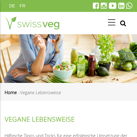
Salta
DE
FR
al
contenuto
principale
Home
-
Vegane Lebensweise
Briciole
di
VEGANE LEBENSWEISE
pane
Hilfreiche Tipps und Tricks für eine erfolgreiche Umsetzung der