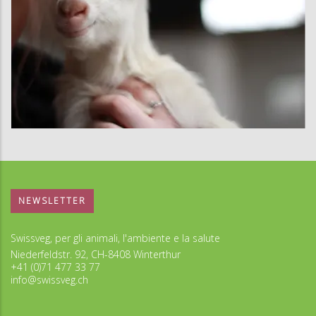
NEWSLETTER
Swissveg, per gli animali, l'ambiente e la salute
Niederfeldstr. 92, CH-8408 Winterthur
+41 (0)71 477 33 77
info@swissveg.ch