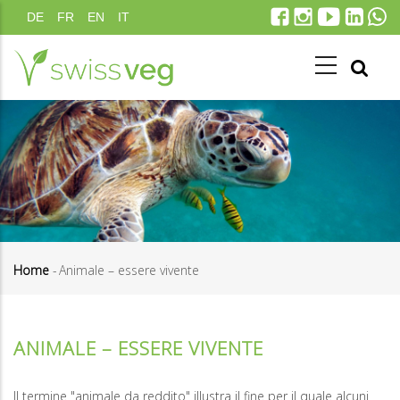
Salta
DE
FR
EN
IT
al
contenuto
principale
Home
-
Animale – essere vivente
Briciole
di
ANIMALE – ESSERE VIVENTE
pane
Il termine "animale da reddito" illustra il fine per il quale alcuni