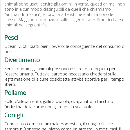
animali sono usati: servire gli uomini. In verità, questi animali non
sono in alcun modo distinguibili da quelli che chiamiamo
"animali domestici", le loro caratteristiche e abilità sono le
stesse. Maggiori informazioni sulle esigenze specifiche di diversi
animali nei seguenti file:
Pesci
Oceani vuoti, piatti pieni, ovvero: le conseguenze del consumo di
pesce.
Divertimento
Senza dubbio, gli animali possono essere fonte di gioia per
l'essere umano. Tuttavia, sarebbe necessario chiedersi sulla
legittimazione di alcune cosiddette attività sportive per il tempo
libero.
Pollame
Pollo d’allevamento, gallina ovaiola, oca, anatra o tacchino:
l'industria della carne non gli rende la vita facile.
Conigli
Conosciuto come un animale domestico, il coniglio finisce
sempre più spesso nel piatto come un arrosto. In molti casi, il