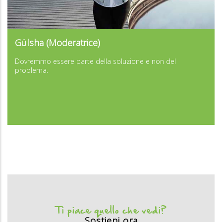
...
Gülsha (Moderatrice)
...
Dovremmo essere parte della soluzione e non del
problema.
Ti piace quello che vedi?
Sostieni ora