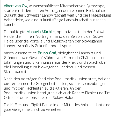
Albert von Ow
, wissenschaftlicher Mitarbeiter von Agroscope,
startete mit dem ersten Vortrag, in dem er einen Blick auf die
Zukunft der Schweizer Landwirtschaft warf und die Fragestellung
behandelte, wie eine zukunftsfähige Landwirtschaft aussehen
könnte.
Darauf folgte
Manuela Mächler
, operative Leiterin der Solawi
Halde, die in ihrem Vortrag anhand des Beispiels der Solawi
Halde über die Vorteile und Möglichkeiten der bio-veganen
Landwirtschaft als Zukunftsmodell sprach.
Anschliessend teilte
Bruno Graf
, biologischer Landwirt und
Gründer sowie Geschäftsführer von Ferme du Château, seine
Erfahrungen und Erkenntnisse aus der Praxis und sprach über
die Umstellung zum bio-veganen Landbau und dessen
Skalierbarkeit.
Nach den Vorträgen fand eine Podiumsdiskussion statt, bei der
die Teilnehmer die Gelegenheit hatten, sich aktiv einzubringen
und mit den Fachleuten zu diskutieren. An der
Podiumsdiskussion beteiligten sich auch Renato Pichler und Tim
Ortner, Produktionsleiter der Solawi Halde.
Die Kaffee- und Gipfeli-Pause in der Mitte des Anlasses bot eine
gute Gelegenheit, sich zu vernetzen.