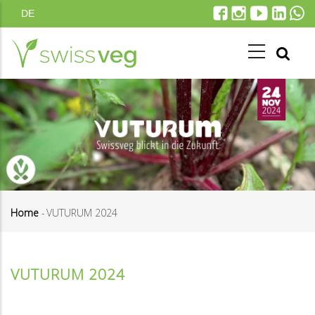
Direkt
DE
zum
Inhalt
Home
-
VUTURUM 2024
Pfadnavigation
VUTURUM 2024