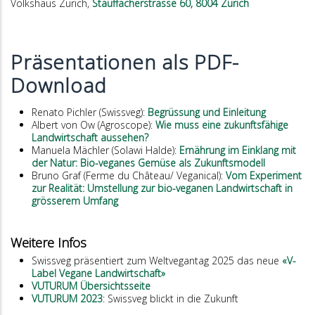
Volkshaus Zürich,
Stauffacherstrasse 60, 8004 Zürich
Präsentationen als PDF-
Download
Renato Pichler (Swissveg):
Begrüssung und Einleitung
Albert von Ow (Agroscope):
Wie muss eine zukunftsfähige
Landwirtschaft aussehen?
Manuela Mächler (Solawi Halde):
Ernährung im Einklang mit
der Natur: Bio-veganes Gemüse als Zukunftsmodell
Bruno Graf (Ferme du Château/ Veganical):
Vom Experiment
zur Realität: Umstellung zur bio-veganen Landwirtschaft in
grösserem Umfang
Weitere Infos
Swissveg präsentiert zum Weltvegantag 2025 das neue
«V-
Label Vegane Landwirtschaft»
VUTURUM Übersichtsseite
VUTURUM 2023
: Swissveg blickt in die Zukunft