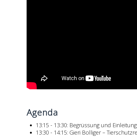
Agenda
13:15 - 13:30: Begrüssung und Einleitun
13:30 - 14:15: Gieri Bolliger – Tierschut