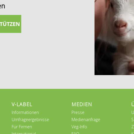
en
V-LABEL
MEDIEN
Informationen
Presse
U
Umfrageergebnisse
Medienanfrage
S
Für Firmen
Veg-Info
Z
International
FAQ
K