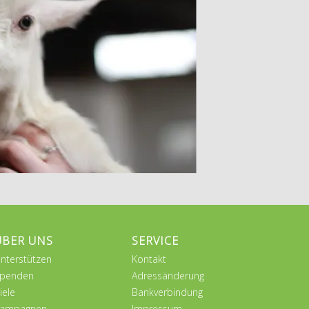
ÜBER UNS
SERVICE
nterstützen
Kontakt
penden
Adressänderung
iele
Bankverbindung
ampagnen
Impressum