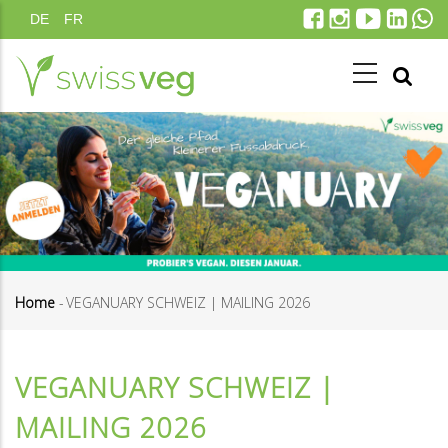
Direkt
DE
FR
zum
Inhalt
Home
-
VEGANUARY SCHWEIZ | MAILING 2026
Pfadnavigation
VEGANUARY SCHWEIZ |
MAILING 2026