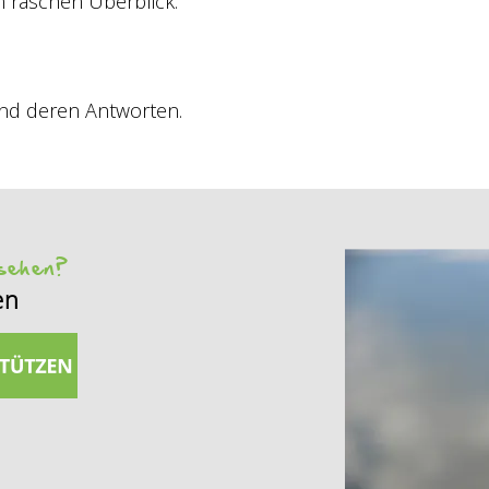
 raschen Überblick.
nd deren Antworten.
 sehen?
en