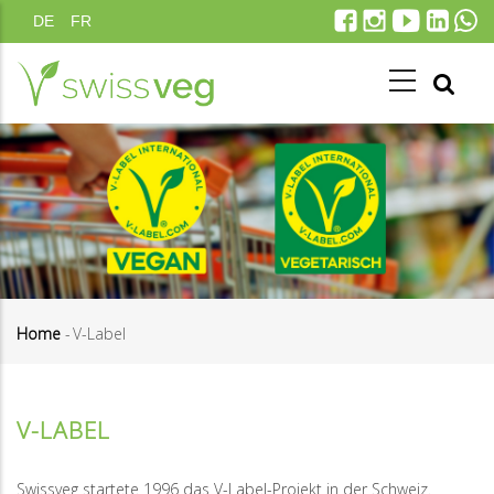
Direkt
DE
FR
zum
Inhalt
Home
-
V-Label
Pfadnavigation
V-LABEL
Swissveg startete 1996 das V-Label-Projekt in der Schweiz.