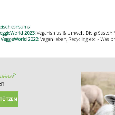
leischkonsums
VeggieWorld 2023:
Veganismus & Umwelt: Die grössten 
r VeggieWorld 2022:
Vegan leben, Recycling etc. - Was 
 sehen?
en