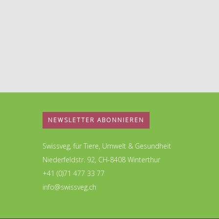
NEWSLETTER ABONNIEREN
Swissveg, für Tiere, Umwelt & Gesundheit
Niederfeldstr. 92, CH-8408 Winterthur
+41 (0)71 477 33 77
info@swissveg.ch