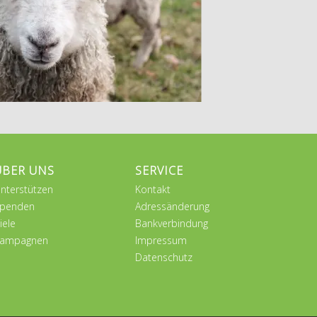
ÜBER UNS
SERVICE
nterstützen
Kontakt
penden
Adressänderung
iele
Bankverbindung
ampagnen
Impressum
Datenschutz