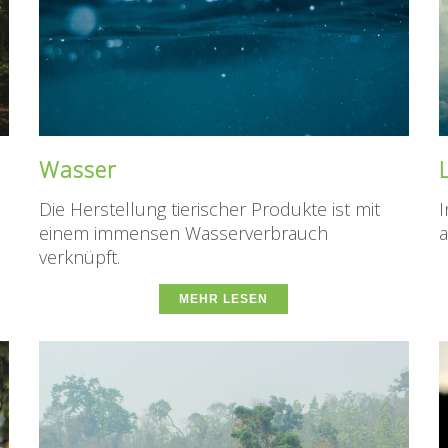
Wasser
Die Herstellung tierischer Produkte ist mit
I
einem immensen Wasserverbrauch
a
verknüpft.
MEHR LESEN