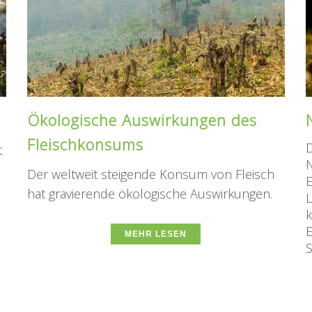
Ökologische Auswirkungen des
Fleischkonsums
D
t
N
Der weltweit steigende Konsum von Fleisch
E
hat gravierende ökologische Auswirkungen.
k
E
MEHR LESEN
S