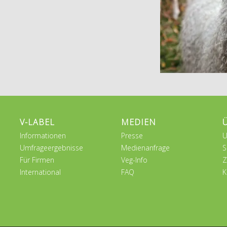
V-LABEL
MEDIEN
Informationen
Presse
U
Umfrageergebnisse
Medienanfrage
S
Für Firmen
Veg-Info
Z
International
FAQ
K