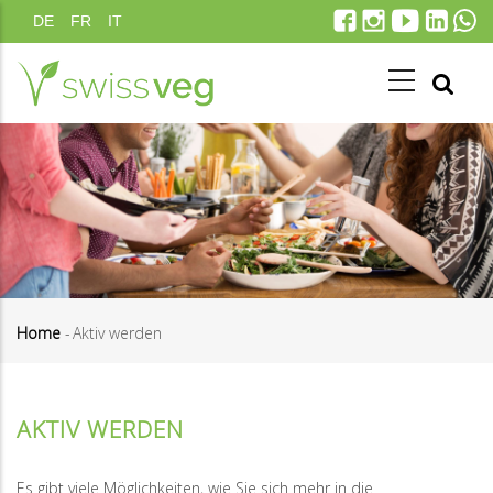
Direkt
DE
FR
IT
zum
Inhalt
Home
-
Aktiv werden
Pfadnavigation
AKTIV WERDEN
Es gibt viele Möglichkeiten, wie Sie sich mehr in die