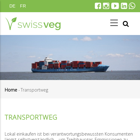
Direkt
DE
FR
zum
Inhalt
Home
-
Transportweg
Pfadnavigation
TRANSPORTWEG
Lokal einkaufen ist bei verantwortungsbewussten Konsumenten
längst selbstverständlich – um Treibhausgas-Emmissionen zu