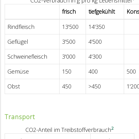
CO2-Verbrauch in g pro kg Lebensmittel
frisch
tiefgekühlt
Kons
Rindfleisch
13'500
14'350
Geflügel
3'500
4'500
Schweinefleisch
3'000
4'300
Gemüse
150
400
500
Obst
450
>450
1'20
Transport
2
CO2-Anteil im Treibstoffverbrauch