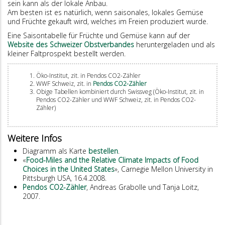
sein kann als der lokale Anbau.
Am besten ist es natürlich, wenn saisonales, lokales Gemüse
und Früchte gekauft wird, welches im Freien produziert wurde.
Eine Saisontabelle für Früchte und Gemüse kann auf der
Website des Schweizer Obstverbandes
heruntergeladen und als
kleiner Faltprospekt bestellt werden.
Öko-Institut, zit. in Pendos CO2-Zähler
WWF Schweiz, zit. in
Pendos CO2-Zähler
Obige Tabellen kombiniert durch Swissveg (Öko-Institut, zit. in
Pendos CO2-Zähler und WWF Schweiz, zit. in Pendos CO2-
Zähler)
Weitere Infos
Diagramm als Karte
bestellen
.
​«
Food-Miles and the Relative Climate Impacts of Food
Choices in the United States
», Carnegie Mellon University in
Pittsburgh USA, 16.4.2008.
Pendos CO2-Zähler
, Andreas Grabolle und Tanja Loitz,
2007.