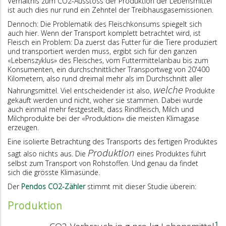
Verhältnis zum CO2-Ausstoss der Produktion der Lebensmittel
ist auch dies nur rund ein Zehntel der Treibhausgasemissionen.
Dennoch: Die Problematik des Fleischkonsums spiegelt sich
auch hier. Wenn der Transport komplett betrachtet wird, ist
Fleisch ein Problem: Da zuerst das Futter für die Tiere produziert
und transportiert werden muss, ergibt sich für den ganzen
«Lebenszyklus» des Fleisches, vom Futtermittelanbau bis zum
Konsumenten, ein durchschnittlicher Transportweg von 20'400
Kilometern, also rund dreimal mehr als im Durchschnitt aller
welche
Nahrungsmittel. Viel entscheidender ist also,
Produkte
gekauft werden und nicht, woher sie stammen. Dabei wurde
auch einmal mehr festgestellt, dass Rindfleisch, Milch und
Milchprodukte bei der «Produktion» die meisten Klimagase
erzeugen.
Eine isolierte Betrachtung des Transports des fertigen Produktes
Produktion
sagt also nichts aus. Die
eines Produktes führt
selbst zum Transport von Rohstoffen. Und genau da findet
sich die grösste Klimasünde.
Der
Pendos CO2-Zähler
stimmt mit dieser Studie überein:
Produktion
1