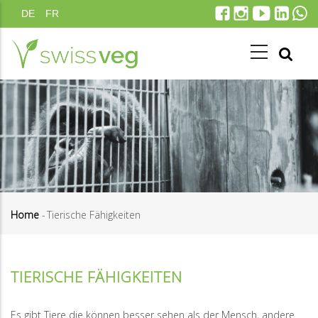
Direkt
DE
FR
zum
Inhalt
Home
-
Tierische Fähigkeiten
Pfadnavigation
TIERISCHE FÄHIGKEITEN
Es gibt Tiere die können besser sehen als der Mensch, andere