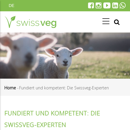
Direkt
DE
zum
Inhalt
Home
-
Fundiert und kompetent: Die Swissveg-Experten
Pfadnavigation
FUNDIERT UND KOMPETENT: DIE
SWISSVEG-EXPERTEN