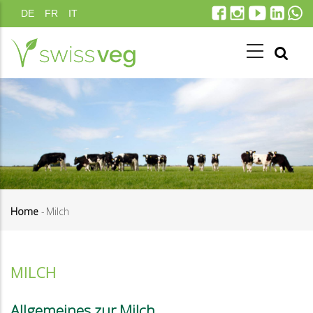
Direkt
DE
FR
IT
zum
Inhalt
Home
-
Milch
Pfadnavigation
MILCH
Allgemeines zur Milch