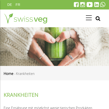
Direkt
DE
FR
zum
Inhalt
Home
-
Krankheiten
Pfadnavigation
KRANKHEITEN
Eine Ernährung mit möglichst wenig tierischen Produkten