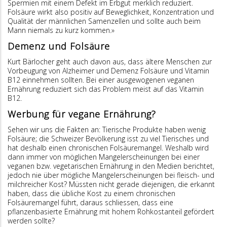
Spermien mit einem Defekt im Erbgut merklich reduziert.
Folsäure wirkt also positiv auf Beweglichkeit, Konzentration und
Qualität der männlichen Samenzellen und sollte auch beim
Mann niemals zu kurz kommen.»
Demenz und Folsäure
Kurt Bärlocher geht auch davon aus, dass ältere Menschen zur
Vorbeugung von Alzheimer und Demenz Folsäure und Vitamin
B12 einnehmen sollten. Bei einer ausgewogenen veganen
Ernährung reduziert sich das Problem meist auf das Vitamin
B12.
Werbung für vegane Ernährung?
Sehen wir uns die Fakten an: Tierische Produkte haben wenig
Folsäure; die Schweizer Bevölkerung isst zu viel Tierisches und
hat deshalb einen chronischen Folsäuremangel. Weshalb wird
dann immer von möglichen Mangelerscheinungen bei einer
veganen bzw. vege­ta­ri­schen Ernährung in den Medien berichtet,
jedoch nie über mögliche Mangelerscheinungen bei fleisch- und
milchreicher Kost? Müssten nicht gerade diejenigen, die erkannt
haben, dass die übliche Kost zu einem chronischen
Folsäuremangel führt, daraus schliessen, dass eine
pflanzenbasierte Ernährung mit hohem Rohkost­anteil gefördert
werden sollte?