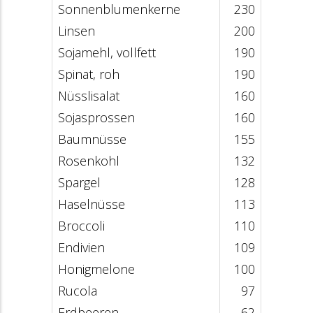
Sonnenblumenkerne
230
Linsen
200
Sojamehl, vollfett
190
Spinat, roh
190
Nüsslisalat
160
Sojasprossen
160
Baumnüsse
155
Rosenkohl
132
Spargel
128
Haselnüsse
113
Broccoli
110
Endivien
109
Honigmelone
100
Rucola
97
Erdbeeren
62