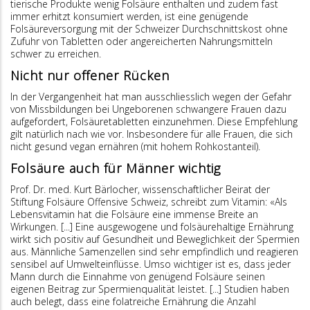
tierische Produkte wenig Folsäure enthalten und zudem fast
immer erhitzt konsumiert werden, ist eine genügende
Folsäureversorgung mit der Schweizer Durchschnittskost ohne
Zufuhr von Tabletten oder angereicherten Nahrungsmitteln
schwer zu erreichen.
Nicht nur offener Rücken
In der Vergangenheit hat man ausschliesslich wegen der Gefahr
von Missbildungen bei Ungeborenen schwangere Frauen dazu
aufgefordert, Folsäuretabletten einzunehmen. Diese Empfehlung
gilt natürlich nach wie vor. Insbesondere für alle Frauen, die sich
nicht gesund vegan ernähren (mit hohem Rohkostanteil).
Folsäure auch für Männer wichtig
Prof. Dr. med. Kurt Bärlocher, wissenschaftlicher Beirat der
Stiftung Folsäure Offensive Schweiz, schreibt zum Vitamin: «Als
Lebensvitamin hat die Folsäure eine immense Breite an
Wirkungen. [...] Eine ausgewogene und folsäurehaltige Ernährung
wirkt sich positiv auf Gesundheit und Beweglichkeit der Spermien
aus. Männliche Samenzellen sind sehr empfindlich und reagieren
sensibel auf Umwelteinflüsse. Umso wichtiger ist es, dass jeder
Mann durch die Einnahme von genügend Folsäure seinen
eigenen Beitrag zur Spermienqualität leistet. [...] Studien haben
auch belegt, dass eine folatreiche Ernährung die Anzahl