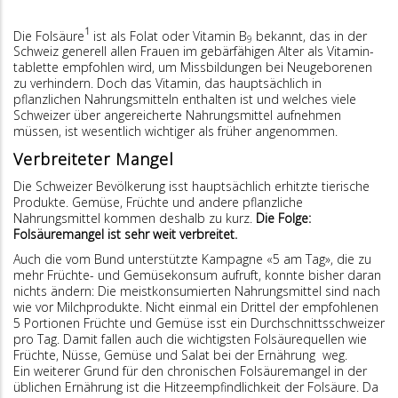
1
Die Folsäure
ist als Folat oder Vitamin B
bekannt, das in der
9
Schweiz generell allen Frauen im gebärfähigen Alter als Vitamin­
tablette empfohlen wird, um Missbildungen bei Neugeborenen
zu verhindern. Doch das Vitamin, das hauptsächlich in
pflanzlichen Nahrungsmitteln enthalten ist und welches viele
Schweizer über angereicherte Nahrungsmittel aufnehmen
müssen, ist wesentlich wichtiger als früher angenommen.
Verbreiteter Mangel
Die Schweizer Bevölkerung isst hauptsächlich erhitzte tierische
Produkte. Gemüse, Früchte und andere pflanzliche
Nahrungsmittel kommen deshalb zu kurz.
Die Folge:
Folsäuremangel ist sehr weit verbreitet.
Auch die vom Bund unterstützte Kampagne «5 am Tag», die zu
mehr Früchte- und Gemüsekonsum aufruft, konnte bisher daran
nichts ändern: Die meistkonsumierten Nahrungsmittel sind nach
wie vor Milchprodukte. Nicht einmal ein Drittel der empfohlenen
5 Portionen Früchte und Gemüse isst ein Durchschnittsschweizer
pro Tag. Damit fallen auch die wichtigsten Folsäurequellen wie
Früchte, Nüsse, Gemüse und Salat bei der Ernährung weg.
Ein weiterer Grund für den chronischen Folsäuremangel in der
üblichen Ernährung ist die Hitzeempfindlichkeit der Folsäure. Da