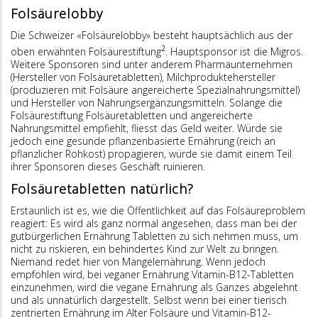
Folsäurelobby
Die Schweizer «Folsäurelobby» besteht hauptsächlich aus der
2
oben erwähnten Folsäurestiftung
. Hauptsponsor ist die Migros.
Weitere Sponsoren sind unter anderem Pharmaunternehmen
(Hersteller von Folsäuretabletten), Milchproduktehersteller
(produzieren mit Folsäure angereicherte Spezialnahrungsmittel)
und Hersteller von Nahrungsergänzungsmitteln. Solange die
Folsäurestiftung Folsäuretabletten und angereicherte
Nahrungsmittel empfiehlt, fliesst das Geld weiter. Würde sie
jedoch eine gesunde pflanzenbasierte Ernährung (reich an
pflanzlicher Rohkost) propagieren, würde sie damit einem Teil
ihrer Sponsoren dieses Geschäft ruinieren.
Folsäuretabletten natürlich?
Erstaunlich ist es, wie die Öffentlichkeit auf das Folsäureproblem
reagiert: Es wird als ganz normal angesehen, dass man bei der
gutbürgerlichen Ernährung Tabletten zu sich nehmen muss, um
nicht zu riskieren, ein behindertes Kind zur Welt zu bringen.
Niemand redet hier von Mangelernährung. Wenn jedoch
empfohlen wird, bei veganer Ernährung Vitamin-B12-Tabletten
einzunehmen, wird die vegane Ernährung als Ganzes abgelehnt
und als unnatürlich dargestellt. Selbst wenn bei einer tierisch
zentrierten Ernährung im Alter Folsäure und Vitamin-B12-