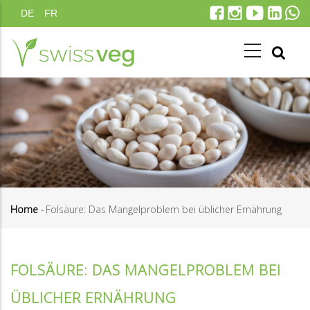
Direkt
DE
FR
zum
Inhalt
Home
-
Folsäure: Das Mangelproblem bei üblicher Ernährung
Pfadnavigation
FOLSÄURE: DAS MANGELPROBLEM BEI
ÜBLICHER ERNÄHRUNG