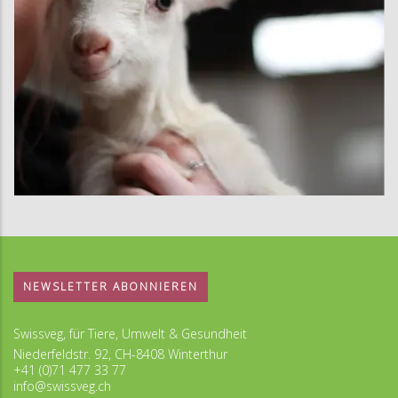
NEWSLETTER ABONNIEREN
Swissveg, für Tiere, Umwelt & Gesundheit
Niederfeldstr. 92, CH-8408 Winterthur
+41 (0)71 477 33 77
info@swissveg.ch