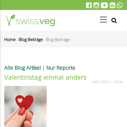
Direkt
zum
Inhalt
Home
-
Blog Beiträge
-
Blog Beiträge
Pfadnavigation
Alle Blog Artikel
|
Nur Reporte
Valentinstag einmal anders
14.02.2024 |
Celine