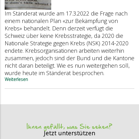
Im Ständerat wurde am 17.3.2022 die Frage nach
einem nationalen Plan «zur Bekämpfung von
Krebs» behandelt. Denn derzeit verfügt die
Schweiz über keine Krebsstrategie, da 2020 die
Nationale Strategie gegen Krebs (NSK) 2014-2020
endete. Krebsorganisationen arbeiten weiterhin
zusammen, jedoch sind der Bund und die Kantone
nicht daran beteiligt. Wie es nun weitergehen soll,
wurde heute im Ständerat besprochen.
Weiterlesen
über
Prävention
wird
im
Hinblick
auf
Krebs
gefördert
Ihnen gefällt, was Sie sehen?
Jetzt unterstützen