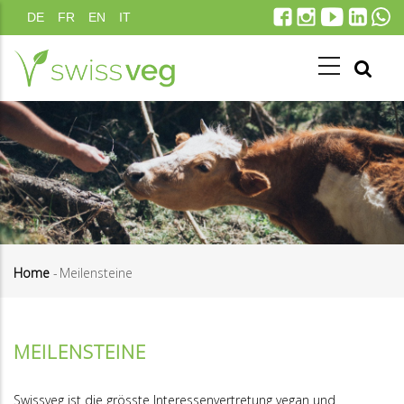
Direkt
DE
FR
EN
IT
zum
Inhalt
Home
-
Meilensteine
Pfadnavigation
MEILENSTEINE
Swissveg ist die grösste Interessenvertretung vegan und