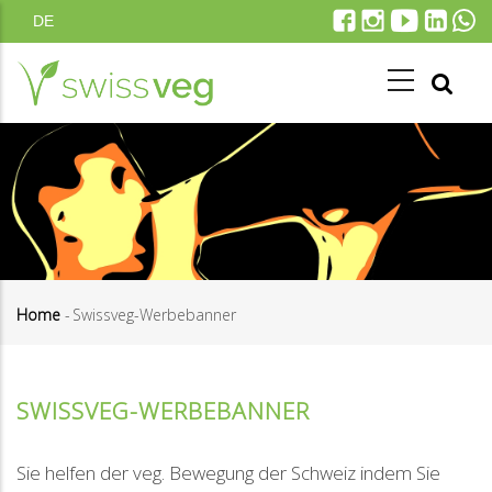
Direkt
DE
zum
Inhalt
Home
-
Swissveg-Werbebanner
Pfadnavigation
SWISSVEG-WERBEBANNER
Sie helfen der veg. Bewegung der Schweiz indem Sie