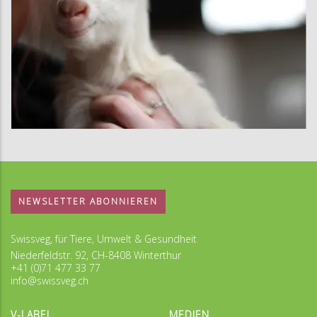
NEWSLETTER ABONNIEREN
Swissveg, für Tiere, Umwelt & Gesundheit
Niederfeldstr. 92, CH-8408 Winterthur
+41 (0)71 477 33 77
info@swissveg.ch
V-LABEL
MEDIEN