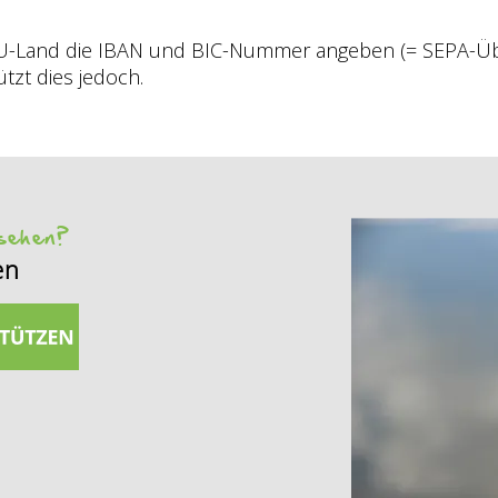
U-Land die IBAN und BIC-Nummer angeben (= SEPA-Über
tzt dies jedoch.
 sehen?
en