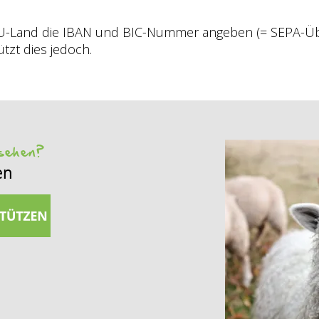
U-Land die IBAN und BIC-Nummer angeben (= SEPA-Über
tzt dies jedoch.
 sehen?
en