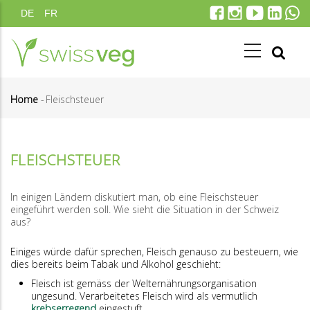
Direkt
DE
FR
zum
Inhalt
Home
-
Fleischsteuer
Pfadnavigation
FLEISCHSTEUER
In einigen Ländern diskutiert man, ob eine Fleischsteuer
eingeführt werden soll. Wie sieht die Situation in der Schweiz
aus?
Einiges würde dafür sprechen, Fleisch genauso zu besteuern, wie
dies bereits beim Tabak und Alkohol geschieht:
Fleisch ist gemäss der Welternährungsorganisation
ungesund. Verarbeitetes Fleisch wird als vermutlich
krebserregend
eingestuft.