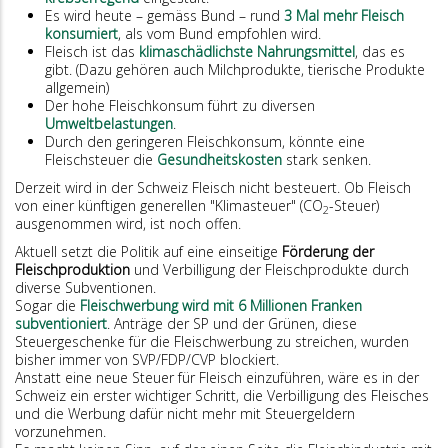
Es wird heute – gemäss Bund – rund
3 Mal mehr Fleisch
konsumiert
, als vom Bund empfohlen wird.
Fleisch ist das
klimaschädlichste Nahrungsmittel
, das es
gibt. (Dazu gehören auch Milchprodukte, tierische Produkte
allgemein)
Der hohe Fleischkonsum führt zu diversen
Umweltbelastungen
.
Durch den geringeren Fleischkonsum, könnte eine
Fleischsteuer die
Gesundheitskosten
stark senken.
Derzeit wird in der Schweiz Fleisch nicht besteuert. Ob Fleisch
von einer künftigen generellen "Klimasteuer" (CO
-Steuer)
2
ausgenommen wird, ist noch offen.
Aktuell setzt die Politik auf eine einseitige
Förderung der
Fleischproduktion
und Verbilligung der Fleischprodukte durch
diverse Subventionen.
Sogar die
Fleischwerbung wird mit 6 Millionen Franken
subventioniert
. Anträge der SP und der Grünen, diese
Steuergeschenke für die Fleischwerbung zu streichen, wurden
bisher immer von SVP/FDP/CVP blockiert.
Anstatt eine neue Steuer für Fleisch einzuführen, wäre es in der
Schweiz ein erster wichtiger Schritt, die Verbilligung des Fleisches
und die Werbung dafür nicht mehr mit Steuergeldern
vorzunehmen.