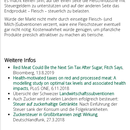
Es macht keinen Sinn, auf der einen Seite die Fleischindustrie mit
Steuergeldern zu unterstützen und auf der anderen Seite das
Endprodukt – Fleisch – steuerlich zu belasten.
Würde der Markt nicht mehr durch einseitige Fleisch- (und
Milch-)Subventionen verzerrt, wäre eine Fleischsteuer eventuell
gar nicht nötig. Kostenwahrheit würde genügen, um pflanzliche
Produkte preislich attraktiver zu machen als tierische.
Weitere Infos
Red Meat Could Be the Next Sin Tax After Sugar, Fitch Says
,
Bloomberg, 13.8.2019
Health-motivated taxes on red and processed meat: A
modelling study on optimal tax levels and associated health
impacts
, PLoS ONE, 6.11.2018
Übersicht der Schweizer
Landwirtschaftssubventionen
Auch Zucker wird in vielen Ländern erfolgreich besteuert:
Steuer auf zuckerhaltige Getränkte
. Nach Einführung der
Steuer sank der Konsum und die Folgekrankheiten.
Zuckersteuer in Großbritannien zeigt Wirkung
,
Deutschlandfunk, 27.3.2018