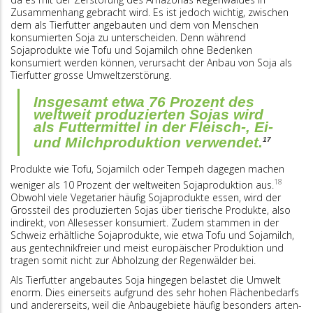
Zusammenhang gebracht wird. Es ist jedoch wichtig, zwischen
dem als Tierfutter angebauten und dem von Menschen
konsumierten Soja zu unterscheiden. Denn während
Sojaprodukte wie Tofu und Sojamilch ohne Bedenken
konsumiert werden können, verursacht der Anbau von Soja als
Tierfutter grosse Umweltzerstörung.
Insgesamt etwa 76 Prozent des
weltweit produzierten Sojas wird
als Futtermittel in der Fleisch-, Ei-
und Milchproduktion verwendet.
17
Produkte wie Tofu, Sojamilch oder Tempeh dagegen machen
18
weniger als 10 Prozent der weltweiten Sojaproduktion aus.
Obwohl viele Vegetarier häufig Sojaprodukte essen, wird der
Grossteil des produzierten Sojas über tierische Produkte, also
indirekt, von Allesesser konsumiert. Zudem stammen in der
Schweiz erhältliche Sojaprodukte, wie etwa Tofu und Sojamilch,
aus gentechnikfreier und meist europäischer Produktion und
tragen somit nicht zur Abholzung der Regenwälder bei.
Als Tierfutter angebautes Soja hingegen belastet die Umwelt
enorm. Dies einerseits auf­grund des sehr hohen Flächenbedarfs
und andererseits, weil die An­baugebiete häufig besonders arten­