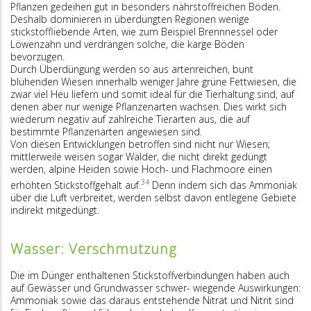
Pflanzen gedeihen gut in besonders nährstoffreichen Böden.
Deshalb dominieren in überdüngten Regionen wenige
stickstoffliebende Arten, wie zum Beispiel Brennnessel oder
Löwenzahn und verdrängen solche, die karge Böden
bevorzugen.
Durch Überdüngung werden so aus artenreichen, bunt
blühenden Wiesen innerhalb weniger Jahre grüne Fettwiesen, die
zwar viel Heu liefern und somit ideal für die Tierhaltung sind, auf
denen aber nur wenige Pflanzenarten wachsen. Dies wirkt sich
wiederum negativ auf zahlreiche Tierarten aus, die auf
bestimmte Pflanzenarten angewiesen sind.
Von diesen Entwicklungen betroffen sind nicht nur Wiesen;
mittlerweile weisen sogar Wälder, die nicht direkt gedüngt
werden, alpine Heiden sowie Hoch- und Flachmoore einen
34
erhöhten Stickstoffgehalt auf.
Denn indem sich das Ammoniak
über die Luft verbreitet, werden selbst davon entlegene Gebiete
indirekt mitgedüngt.
Wasser: Verschmutzung
Die im Dünger enthaltenen Stickstoffverbindungen haben auch
auf Gewässer und Grundwasser schwer- wiegende Auswirkungen:
Ammoniak sowie das daraus entstehende Nitrat und Nitrit sind