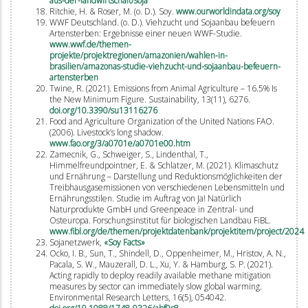
aus-der-landwirtschaft/soja
Ritchie, H. & Roser, M. (o. D.). Soy.
www.ourworldindata.org/soy
WWF Deutschland. (o. D.). Viehzucht und Sojaanbau befeuern
Artensterben: Ergebnisse einer neuen WWF-Studie.
www.wwf.de/themen-
projekte/projektregionen/amazonien/wahlen-in-
brasilien/amazonas-studie-viehzucht-und-sojaanbau-befeuern-
artensterben
Twine, R. (2021). Emissions from Animal Agriculture – 16.5% Is
the New Minimum Figure. Sustainability, 13(11), 6276.
doi.org/10.3390/su13116276
Food and Agriculture Organization of the United Nations FAO.
(2006). Livestock’s long shadow.
www.fao.org/3/a0701e/a0701e00.htm
Zamecnik, G., Schweiger, S., Lindenthal, T.,
Himmelfreundpointner, E. & Schlatzer, M. (2021). Klimaschutz
und Ernährung – Darstellung und Reduktionsmöglichkeiten der
Treibhausgasemissionen von verschiedenen Lebensmitteln und
Ernährungsstilen. Studie im Auftrag von Ja! Natürlich
Naturprodukte GmbH und Greenpeace in Zentral- und
Osteuropa. Forschungsinstitut für biologischen Landbau FiBL.
www.fibl.org/de/themen/projektdatenbank/projektitem/project/2024
Sojanetzwerk,
«Soy Facts»
Ocko, I. B., Sun, T., Shindell, D., Oppenheimer, M., Hristov, A. N.,
Pacala, S. W., Mauzerall, D. L., Xu, Y. & Hamburg, S. P. (2021).
Acting rapidly to deploy readily available methane mitigation
measures by sector can immediately slow global warming.
Environmental Research Letters, 16(5), 054042.