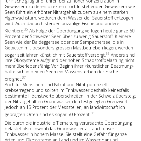
für Fische giftig und führen bei zu hoher Konzentration in
Gewässern zu deren direktem Tod. In stehenden Gewässern wie
Seen führt ein erhöhter Nitratgehalt zudem zu einem starken
Algenwachstum, wodurch dem Wasser der Sauerstoff entzogen
wird. Auch dadurch sterben unzählige Fische und andere
35
Kleintiere.
Als Folge der Überdüngung verfügen heute ganze 60
Prozent der Schweizer Seen über zu wenig Sauerstoff. Kleinere
Seen wie der Baldeggersee oder der Sempachersee, die in
Gebieten mit besonders grossen Mastbetrieben liegen, werden
36
sogar seit Jahren künstlich mit Sauerstoff versorgt.
Anders sind
ihre Ökosysteme aufgrund der hohen Schadstoffbelastung nicht
mehr überlebensfähig: Vor Beginn ihrer «künstlichen Be­atmung»
hatte sich in beiden Seen ein Massensterben der Fische
37
ereignet.
Auch für Menschen sind Nitrat und Nitrit potenziell
krebserregend und sollten im Trinkwasser deshalb keinesfalls
bestimmte Höchst­werte über­schreiten. In der Schweiz über­steigt
der Nitratgehalt im Grundwasser den festgelegten Grenzwert
jedoch an 15 Prozent der Messstellen, an landwirtschaftlich
38
geprägten Orten sind es sogar 50 Prozent.
Die durch die industrielle Tierhaltung verursachte Überdüngung
belastet also sowohl das Grundwasser als auch unser
Trinkwasser in hohem Masse. Sie stellt eine Gefahr für ganze
Arten und Ökosysteme an Land und im Wasser dar und