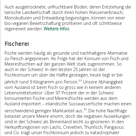
Auch ausgetrocknete, unfruchtbare Böden, deren Entstehung die
tierische Landwirtschaft durch ihren hohen Wasserverbrauch,
Monokulturen und Entwaldung begünstigen, können von einer
bio-veganen Bewirtschaftung profitieren und oft schrittweise
regeneriert werden.
Weitere Infos
Fischerei
Fische werden häufig als gesunde und nachhaltigere Alternative
zu Fleisch angepriesen. Als Folge hat der Konsum von Fisch und
Meeresfrüchten auf der ganzen Welt stark zugenommen. So
auch in der Schweiz: In den letzten 25 Jahren ist der
Fischkonsum um über die Hälfte gestiegen, heute liegt er bei
44
jährlich rund 9 Kilogramm pro Person.
Unsere Abhängigkeit
vom Ausland ist beim Fisch so gross wie in keinem anderen
Lebensmittelsektor: Über 97 Prozent der in der Schweiz
konsumierten Fische und Meeresfrüchte werden aus dem
Ausland importiert – inländische Süsswasserfische machen einen
45
verschwindend geringen Marktanteil aus.
Die hohe Nachfrage
belastet unsere Meere enorm, doch die negativen Auswirkungen
sind in der Schweiz als Binnenland leicht zu ignorieren. In den
Herkunftsregionen von Lachs, Crevetten, Thunfisch, Pangasius
und Co. trägt unser Fischkonsum jedoch zu katastrophaler