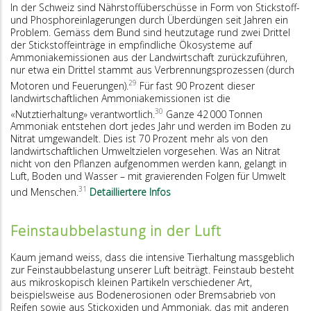
In der Schweiz sind Nährstoffüberschüsse in Form von Stickstoff-
und Phosphoreinlagerungen durch Überdüngen seit Jahren ein
Problem. Gemäss dem Bund sind heutzutage rund zwei Drittel
der Stickstoffeinträge in empfindliche Ökosysteme auf
Ammoniakemissionen aus der Landwirtschaft zurückzuführen,
nur etwa ein Drittel stammt aus Verbrennungsprozessen (durch
29
Motoren und Feuerungen).
Für fast 90 Prozent dieser
landwirtschaftlichen Ammoniakemissionen ist die
30
«Nutztierhaltung» verantwortlich.
Ganze 42 000 Tonnen
Ammoniak entstehen dort jedes Jahr und werden im Boden zu
Nitrat umgewandelt. Dies ist 70 Prozent mehr als von den
landwirtschaftlichen Umweltzielen vorgesehen. Was an Nitrat
nicht von den Pflanzen aufgenommen werden kann, gelangt in
Luft, Boden und Wasser – mit gravierenden Folgen für Umwelt
31
und Menschen.
Detailliertere Infos
Feinstaubbelastung in der Luft
Kaum jemand weiss, dass die intensive Tierhaltung massgeblich
zur Feinstaubbelastung unserer Luft beiträgt. Feinstaub besteht
aus mikroskopisch kleinen Partikeln verschiedener Art,
beispielsweise aus Bodenerosionen oder Bremsabrieb von
Reifen sowie aus Stickoxiden und Ammoniak, das mit anderen