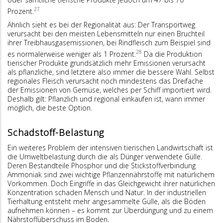
27
Prozent.
Ähnlich sieht es bei der Regionalität aus: Der Transportweg
verursacht bei den meisten Lebensmitteln nur einen Bruchteil
ihrer Treibhausgasemissionen, bei Rindfleisch zum Beispiel sind
28
es normalerweise weniger als 1 Prozent.
Da die Produktion
tierischer Produkte grundsätzlich mehr Emissionen verursacht
als pflanzliche, sind letztere also immer die bessere Wahl. Selbst
regionales Fleisch verursacht noch mindestens das Dreifache
der Emissionen von Gemüse, welches per Schiff importiert wird.
Deshalb gilt: Pflanzlich und regional einkaufen ist, wann immer
möglich, die beste Option.
Schadstoff-Belastung
Ein weiteres Problem der intensiven tierischen Landwirtschaft ist
die Umweltbelastung durch die als Dünger verwendete Gülle.
Deren Bestandteile Phosphor und die Stickstoffverbindung
Ammoniak sind zwei wichtige Pflanzennährstoffe mit natürlichem
Vorkommen. Doch Eingriffe in das Gleichgewicht ihrer natürlichen
Konzentration schaden Mensch und Natur. In der industriellen
Tierhaltung entsteht mehr angesammelte Gülle, als die Böden
aufnehmen können – es kommt zur Überdüngung und zu einem
Nährstoffüberschuss im Boden.