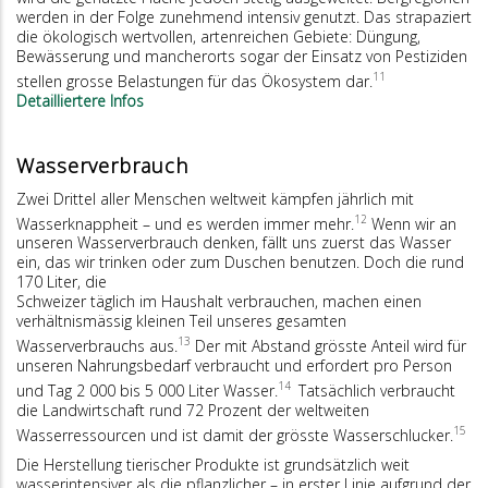
werden in der Folge zunehmend intensiv genutzt. Das strapaziert
die ökologisch wertvollen, artenreichen Gebiete: Düngung,
Bewässerung und mancherorts sogar der Einsatz von Pestiziden
11
stellen grosse Belastungen für das Ökosystem dar.
Detailliertere Infos
Wasserverbrauch
Zwei Drittel aller Menschen weltweit kämpfen jährlich mit
12
Wasserknappheit – und es werden immer mehr.
Wenn wir an
unseren Wasserverbrauch denken, fällt uns zuerst das Wasser
ein, das wir trinken oder zum Duschen benutzen. Doch die rund
170 Liter, die
Schweizer täglich im Haushalt verbrauchen, machen einen
verhältnismässig kleinen Teil unseres gesamten
13
Wasserverbrauchs aus.
Der mit Abstand grösste Anteil wird für
unseren Nahrungsbedarf verbraucht und erfordert pro Person
14
und Tag 2 000 bis 5 000 Liter Wasser.
Tatsächlich verbraucht
die Landwirtschaft rund 72 Prozent der weltweiten
15
Wasserressourcen und ist damit der grösste Wasserschlucker.
Die Herstellung tierischer Produkte ist grundsätzlich weit
wasserintensiver als die pflanzlicher – in erster Linie aufgrund der