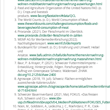
www.bafu.admin.ch/bafu/de/home/themen/ernaehrung-
wohnen-mobilitaet/ernaehrung/ernaehrung-auswirkungen.html
Food and Agriculture Organization of the United Nations FAO. (o.
D.). Crops and livestock
products.
www.fao.org/faostat/en/#data/QCL
The World Counts. (o. D.). World Consumption of Meat.
www.theworldcounts.com/challenges/consumption/foods-and-
beverages/world-consumption-of-meat
Proviande. (2021). Der Fleischmarkt im Überblick.
www.proviande.ch/de/der-fleischmarkt-in-zahlen
WEMF AG für Werbemedienforschung.(2022).
Nachhaltigkeitsreport.
www.wemf.ch/de/reports
Bundesamt für Umwelt. (o. D.). Ernährung und Umwelt: Hebel
und
Ansätze.
www.bafu.admin.ch/bafu/de/home/themen/ernaehrung-
wohnen-mobilitaet/ernaehrung/ernaehrung-massnahmen.html
Baur, P. & Krayer, P. (2021). Schweizer Futtermittelimporte –
Entwicklung, Hintergründe, Folgen. Forschungsprojekt im
Auftrag von Greenpeace Schweiz. Wädenswil: ZHAW.
doi.org/10.21256/zhaw-2400
Agroscope. (2018, 19. Juli). Schweiz: Flächen ermöglichen
ausreichende Kalorienzufuhr.
www.agroscope.admin.ch/agroscope/de/home/aktuell/medieninforma
id-71634.html
Schweizer Bauernverband. (2021, Mai). FOKUS. «Das fressen
Kuh, Schwein und Co.».
www.sbv-
usp.ch/fileadmin/sbvuspch/04_Medien/Publikationen/FOKUS05_Futte
Noon, M., Goldstein, A., Ledezma, J. C., Roehrdanz, P. R., Cook-