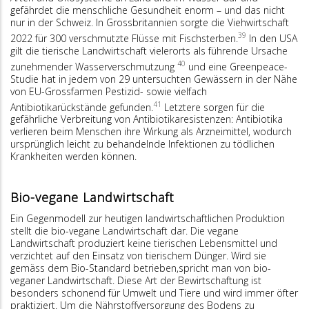
gefährdet die menschliche Gesundheit enorm – und das nicht
nur in der Schweiz. In Grossbritannien sorgte die Viehwirtschaft
39
2022 für 300 verschmutzte Flüsse mit Fischsterben.
In den USA
gilt die tierische Landwirtschaft vielerorts als führende Ursache
40
zunehmender Wasserverschmutzung
und eine Greenpeace-
Studie hat in jedem von 29 untersuchten Gewässern in der Nähe
von EU-Grossfarmen Pestizid- sowie vielfach
41
Antibiotikarückstände gefunden.
Letztere sorgen für die
gefährliche Verbreitung von Antibiotikaresistenzen: Antibiotika
verlieren beim Menschen ihre Wirkung als Arzneimittel, wodurch
ursprünglich leicht zu behandelnde Infektionen zu tödlichen
Krankheiten werden können.
Bio-vegane Landwirtschaft
Ein Gegenmodell zur heutigen land­wirtschaftlichen Produktion
stellt die bio-vegane Landwirtschaft dar. Die vegane
Landwirtschaft produziert keine tierischen Lebensmittel und
verzichtet auf den Einsatz von tierischem Dünger. Wird sie
gemäss dem Bio-Standard betrieben,spricht man von bio-
veganer Landwirtschaft. Diese Art der Bewirtschaftung ist
besonders schonend für Umwelt und Tiere und wird immer öfter
praktiziert. Um die Nährstoffversorgung des Bodens zu