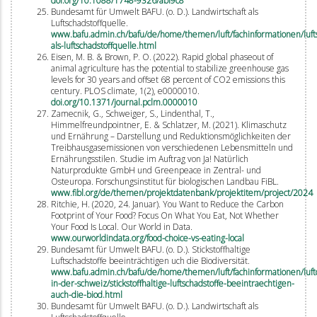
doi.org/10.1088/1748-9326/abf9c8
Bundesamt für Umwelt BAFU. (o. D.). Landwirtschaft als
Luftschadstoffquelle.
www.bafu.admin.ch/bafu/de/home/themen/luft/fachinformationen/luftsc
als-luftschadstoffquelle.html
Eisen, M. B. & Brown, P. O. (2022). Rapid global phaseout of
animal agriculture has the potential to stabilize greenhouse gas
levels for 30 years and offset 68 percent of CO2 emissions this
century. PLOS climate, 1(2), e0000010.
doi.org/10.1371/journal.pclm.0000010
Zamecnik, G., Schweiger, S., Lindenthal, T.,
Himmelfreundpointner, E. & Schlatzer, M. (2021). Klimaschutz
und Ernährung – Darstellung und Reduktionsmöglichkeiten der
Treibhausgasemissionen von verschiedenen Lebensmitteln und
Ernährungsstilen. Studie im Auftrag von Ja! Natürlich
Naturprodukte GmbH und Greenpeace in Zentral- und
Osteuropa. Forschungsinstitut für biologischen Landbau FiBL.
www.fibl.org/de/themen/projektdatenbank/projektitem/project/2024
Ritchie, H. (2020, 24. Januar). You Want to Reduce the Carbon
Footprint of Your Food? Focus On What You Eat, Not Whether
Your Food Is Local. Our World in Data.
www.ourworldindata.org/food-choice-vs-eating-local
Bundesamt für Umwelt BAFU. (o. D.). Stickstoffhaltige
Luftschadstoffe beeinträchtigen uch die Biodiversität.
www.bafu.admin.ch/bafu/de/home/themen/luft/fachinformationen/luftq
in-der-schweiz/stickstoffhaltige-luftschadstoffe-beeintraechtigen-
auch-die-biod.html
Bundesamt für Umwelt BAFU. (o. D.). Landwirtschaft als