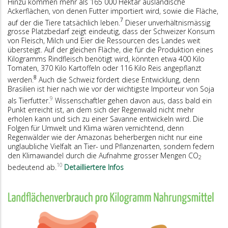
Hinzu kommen mehr als 165 000 Hektar ausländische
Ackerflächen, von denen Futter importiert wird, sowie die Fläche,
7
auf der die Tiere tatsächlich leben.
Dieser unverhältnismässig
grosse Platzbedarf zeigt eindeutig, dass der Schweizer Konsum
von Fleisch, Milch und Eier die Ressourcen des Landes weit
übersteigt. Auf der gleichen Fläche, die für die Produktion eines
Kilogramms Rindfleisch benötigt wird, könnten etwa 400 Kilo
Tomaten, 370 Kilo Kartoffeln oder 116 Kilo Reis angepflanzt
8
werden.
Auch die Schweiz fördert diese Entwicklung, denn
Brasilien ist hier nach wie vor der wichtigste Importeur von Soja
9
als Tierfutter.
Wissenschaftler gehen davon aus, dass bald ein
Punkt erreicht ist, an dem sich der Regenwald nicht mehr
erholen kann und sich zu einer Savanne entwickeln wird. Die
Folgen für Umwelt und Klima wären vernichtend, denn
Regenwälder wie der Amazonas beherbergen nicht nur eine
unglaubliche Vielfalt an Tier- und Pflanzenarten, sondern federn
den Klimawandel durch die Aufnahme grosser Mengen CO
2
10
bedeutend ab.
Detailliertere Infos