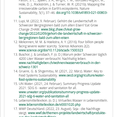
Patton, S. C., Spawn, S. A., Wright, T. M., González-Roglich, M.,
Hole, D. J., Rockström, J. & Turner, W. R. (2021b). Mapping the
irrecoverable carbon in Earth’s ecosystems. Nature
Sustainability, 5(1), 37–46.
doi.org/10.1038/s41893-021-00803-
6
Lupi, M. (2022, 9. Februar). Gehört die Landwirtschaft in
Schweizer Bergregionen bald zum alten Eisen? Eat Grow
Change ZHAW.
www.blog.zhaw.ch/eat-grow-
change/2022/02/09/gehort-die-landwirtschaft-in-schweizer-
bergregionen-bald-zum-alten-eisen
Mekonnen, M. M. & Hoekstra, A. Y. (2016). Four billion people
facing severe water scarcity. Science Advances 2(2).
www.science.org/doi/10.1126/sciadv.1500323
Buschor, J. & Leisibach, F. (o. D.) Warum jeder Schweizer täglich
4200 Liter Wasser verbraucht. Nachhaltig leben.
www.nachhaltigleben.ch/wohnen/wasserverbrauch-in-der-
schweiz-1301
Gruere, G. & Shigemitsu, M. (2021, 22. März). Water: Key to
Food Systems Sustainability.
www.oecd.org/agriculture/water-
food-systems-sustainability
UN Water. (2021, 24. Februar). Summary Progress Update
2021: SDG 6 - water and sanitation for all.
www.unwater.org/publications/summary-progress-update-
2021-sdg-6-water-and-sanitation-all
Lebensmittellexikon. (o. D.). Virtuelles Wasser in Lebensmitteln.
www.lebensmittellexikon.de/v0001020.php
WWF Deutschland. (2022, 23. August). Soja - die Nachfrage
steigt.
www.wwf.de/themen-projekte/landwirtschaft/produkte-