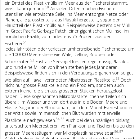
ein Drittel des Plastikmülls im Meer aus der Fischerei stammt,
50
weiss kaum jemand.
An vielen Orten machen Fischerei-
utensilien wie entwischte Seile, ins Meer entsorgte Netze oder
Planen, alle grösstenteils aus Plastik hergestellt, sogar den
Hauptteil des Plastikmülls aus. Beispielsweise besteht der Müll
im Great Pacific Garbage Patch, einer gigantischen Müllinsel im
nördlichen Pazifik, zu mindestens 75 Prozent aus der
51
Fischerei.
Jedes Jahr töten oder verletzen umhertreibende Fischernetze um
die 100 000 Meerestiere wie Wale, Delfine, Robben oder
52
Schildkröten.
Fast alle Seevögel fressen regelmässig Plastik –
und rund eine Million von ihnen sterben jedes Jahr daran.
Beispielsweise finden sich in den Verdauungsorganen von so gut
53
wie allen auf Hawaii verendeten Albatrossen Plastikteile.
Doch
nicht nur grosse Plastikteile sind ein Problem, sondern auch
extrem kleine, die sich aus grösseren Stücken herausgelöst
haben. Diese sogenannten Mikroplastikteilchen verteilen sich
überall: Im Wasser und von dort aus in die Böden, Meere und
Flüsse. Sogar in der Atmosphäre, auf dem Mount Everest und in
der Arktis sowie im menschlichen Blut wurden mittlerweile
54, 55
Plastikteile nachgewiesen.
Auch bei den unzähligen bislang
untersuchten Meerestieren, von Plankton und Fischen bis zu den
56, 57
grossen Meeressäugern, war Mikroplastik nachweisbar.
Welche Folgen die Aufnahme von Plastikpartikeln für Mensch und