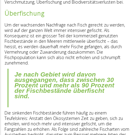
Verschmutzung, Überfischung und Biodiversitätsverlusten bei.
Überfischung
Um der wachsenden Nachfrage nach Fisch gerecht zu werden,
wird auf der ganzen Welt immer intensiver gefischt. Als
Konsequenz ist ein grosser Teil der kommerziell genutzten
Fischbestände in den Meeren mittlerweile überfischt – das
heisst, es werden dauerhaft mehr Fische gefangen, als durch
Vermehrung oder Zuwanderung dazukommen. Die
Fischpopulation kann sich also nicht erholen und schrumpft
zunehmend.
Je nach Gebiet wird davon
ausgegangen, dass zwischen 30
Prozent und mehr als 90 Prozent
der Fischbestände überfischt
sind.
Die sinkenden Fischbestände führen häufig zu einem
Teufelskreis: Anstatt den Ökosystemen Zeit zu geben, sich zu
erholen, wird noch mehr und intensiver gefischt, um die
Fangzahlen zu erhöhen. Als Folge sind zahlreiche Fischarten vom
Aussterben bedroht, darunter zum Beispiel mehrere Arten des