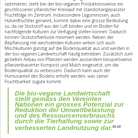
optimieren, steht bei der bio-veganen Produktionsweise ein
geschlossener pflanzlicher Kreislauf mit standortangepasster
Frucht­­folge im Zentrum. Insbesondere Leguminosen, auch
Hülsenfrüchtler genannt, kommt dabei eine grosse Bedeutung
zu, da sie Stickstoff aus der Luft binden und im Boden für
nachfolgende Kulturen zur Verfügung stellen können. Dadurch
können Stickstoffverluste minimiert werden. Neben der
Bepflanzung mit wechselnden Kulturen wirken sich auch
Mischkulturen günstig auf die Bodenqualität aus und werden in
der bio-veganen Landwirtschaft häufig betrieben. Zusätzlich zum
gezielten Anbau von Pflanzen werden ausserdem beispielsweise
pflanzenbasierter Kompost und Mulch eingesetzt, um die
Bodenqualität zu verbessern. Dadurch kann auch der
Humusanteil des Bodens erhöht werden, was seiner
Fruchtbarkeit zugute kommt.
Die bio-vegane Landwirtschaft
stellt gemäss den Vereinten
Nationen ein grosses Potenzial zur
Reduktion der Umweltbelastung
und des Ressourcenverbrauchs
durch die Tierhaltung sowie zur
verbesserten Landnutzung dar.
42,43