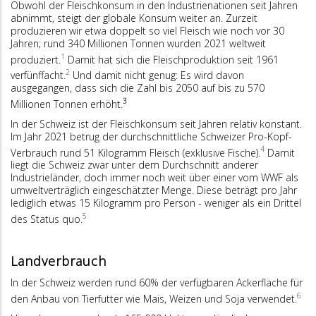
Obwohl der Fleischkonsum in den Industrienationen seit Jahren
abnimmt, steigt der globale Konsum weiter an. Zurzeit
produzieren wir etwa doppelt so viel Fleisch wie noch vor 30
Jahren; rund 340 Millionen Tonnen wurden 2021 weltweit
1
produziert.
Damit hat sich die Fleischproduktion seit 1961
2
verfünffacht.
Und damit nicht genug: Es wird davon
ausgegangen, dass sich die Zahl bis 2050 auf bis zu 570
3
Millionen Tonnen erhöht.
In der Schweiz ist der Fleischkonsum seit Jahren relativ konstant.
Im Jahr 2021 betrug der durchschnittliche Schweizer Pro-Kopf-
4
Verbrauch rund 51 Kilogramm Fleisch (exklusive Fische).
Damit
liegt die Schweiz zwar unter dem Durchschnitt anderer
Industrieländer, doch immer noch weit über einer vom WWF als
umweltverträglich eingeschätzter Menge. Diese beträgt pro Jahr
lediglich etwas 15 Kilogramm pro Person - weniger als ein Drittel
5
des Status quo.
Landverbrauch
In der Schweiz werden rund 60% der verfügbaren Ackerfläche für
6
den Anbau von Tierfutter wie Mais, Weizen und Soja verwendet.