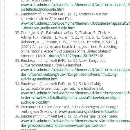
Luftschadstoffquelle.
www.bafu.admin.ch/bafu/de/home/themen/luft/fachinformationen/luftsc
als-luftschadstoffquelle.html
Bundesamt für Umwelt BAFU. (o. D.). Ammoniak aus der
Landwirtschaft: In Gülle und Fülle.
www.bafu.admin.ch/bafu/de/home/themen/luft/dossiers/magazin2021
1-dossier/in-guelle-und-fuelle.html
Domingo, N. G., Balasubramanian, S., Thakrar, S., Clark, M.,
Adams, P. J., Marshall, J., Muller, N. Z., Pandis, S. N., Polasky, S.,
Robinson, A. L., Tessum, C. W., Tilman, D., Tschofen, P. & Hill, J.
(2021). Air quality–related health damages of food. Proceedings
of the National Academy of Sciences of the United States of
America, 118(20).
doi.org/10.1073/pnas.2013637118
Bundesamt für Umwelt BAFU. (o. D.). Auswirkungen der
Luftverschmutzung auf die Gesundheit.
www.bafu.admin.ch/bafu/de/home/themen/luft/fachinformationen/au
der-luftverschmutzung/auswirkungen-der-luftverschmutzung-
auf-die-gesundheit.html
Bundesamt für Umwelt BAFU. (o. D.). Stickstoffhaltige
Luftschadstoffe beeinträchtigen auch die Biodiversität.
www.bafu.admin.ch/bafu/de/home/themen/luft/fachinformationen/luftq
in-der-schweiz/stickstoffhaltige-luftschadstoffe-beeintraechtigen-
auch-die-biod.html
Pronatura St. Gallen-Appenzell. (o. D.). Ausbringen von Dünger
entlang von Gewässern.
www.pronatura-sg.ch/de/merkblaetter
Bundesamt für Umwelt BAFU. (o. D.). Wasserqualität der Seen.
www.bafu.admin.ch/bafu/de/home/themen/wasser/fachinformationen/
der-gewaesser/zustand-der-seen/wasserqualitaet-der-