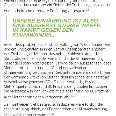
Verkehrssektor.
Eine vegane Ernährung verursacht im
Gegensatz dazu nur rund ein Siebtel der Treibhausgase, die eine
23
durchschnittliche omnivore Ernährung verursacht.
UNSERE ERNÄHRUNG IST ALSO
EINE ÄUSSERST STARKE WAFFE
IM KAMPF GEGEN DEN
KLIMAWANDEL.
Besonders problematisch ist die Haltung von Wiederkäuern wie
Rindern und Schafen: In ihren Verdauungsapparaten entsteht
das Treibhausgas Methan, das neben Kohlendioxid und
Stickstoffoxiden eines der Gase ist, die die Klimaerwärmung
besonders stark vorantreiben. Es wird davon ausgegangen, dass
Methanemissionen rund ein Viertel der weltweiten
Klimaerwärmung verursachen. Dies unter anderem deshalb, weil
der wärmende Effekt von Methan deutlich schneller einsetzt als
beispielsweise jener von CO
. Die mit Abstand grösste
2
Methanquelle ist mit rund 30 Prozent der globalen Emissionen
die Viehzucht – in der Schweiz ist sie sogar für rund 60 Prozent
24, 25
aller Methanemissionen verantwortlich.
Den weltweiten Viehbestand zu reduzieren wäre folglich die
schnellste Möglichkeit, das Fortschreiten der Klimaerwärmung
26
schlagartig zu verlangsamen.