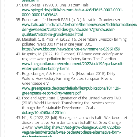
seen.html
Der Spiegel. (1990, 3. Juni). Bis zum Hals.
www.spiegel.de/politik/bis-zum-hals-a-4b5d3615-0002-0001-
0000-000013499643
Bundesamt für Umwelt BAFU. (o. D.). Nitrat im Grundwasser.
www.bafu.admin.ch/bafu/de/home/themen/wasser/fachinformationen/
der-gewaesser/zustand-des-grundwassers/grundwasser-
qualitaet/nitrat-im-grundwasser.html
Marshall, C. & Prior, M. (2022, 16. Dezember). Livestock farming
polluted rivers 300 times in one year. BBC.
https://www.bbc.com/news/science-environment-63961659
Krupnick, M. (2022, 19. Oktober). EPA sued over lack of plan to
regulate water pollution from factory farms. The Guardian.
www.theguardian.com/environment/2022/oct/19/epa-lawsuit-
water-pollution-factory-farms
Regelsberger, A.& Holzmann, N. (November 2018). Dirty
Waters: How Factory Farming Pollutes European Rivers.
Greenpeace e.V.
www.greenpeace.de/sites/default/files/publications/181129-
greenpeace-report-dirty-waters.pdf
Food and Agriculture Organisation of the United Nations FAO.
(2018). World Livestock: Transforming the livestock sector
through the Sustainable Development Goals.
doi.org/10.4060/ca1201en
Näf, R. (2022, 22. Juli). Bio-vegane Landwirtschaft - Was bedeutet
diese alternative Form der Landwirtschaft? Eat Grow Change
ZHAW.
www.blog.zhaw.ch/eat-grow-change/2020/07/22/bio-
vegane-landwirtschaft-was-bedeutet-diese-alternative-form-