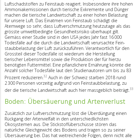
Luftschadstoffen zu Feinstaub reagiert. Insbesondere ihre hohen
Ammoniakemissionen durch tierische Exkremente und Dünger
machen die tierische Land­wirtschaft zu einer hohen Belastung
für unsere Luft. Das Einatmen von Feinstaub schädigt die
Atemwege so sehr, dass Luftverschmutzung heutzutage als das
grösste umweltbedingte Gesundheitsrisiko überhaupt gilt.
Gemäss einer Studie sind in den USA jedes Jahr fast 16 000
Todesfälle auf die durch die Landwirtschaft verursachte Fein­
staubbelastung der Luft zurückzuführen. Verantwortlich für den
Grossteil dieser Todesfälle ist wiederum die Herstellung
tierischer Lebensmittel sowie die Produktion der für hierzu
benötigten Futtermit­tel. Eine pflanzlichere Ernährung könnte die
Anzahl solcher Todesfälle laut den Studienautoren um bis zu 83
32
Prozent reduzieren.
Auch in der Schweiz starben 2018 rund
2 300 Personen vorzeitig aufgrund von Feinstaubbelastung, zu
33
der die tierische Landwirtschaft auch hier massgeblich beiträgt.
Boden: Übersäuerung und Artenverlust
Zusätzlich zur Luftverschmutzung löst die Überdüngung einen
Rückgang der Artenvielfalt in den unterschiedlichsten
Ökosystemen aus. Die Stickstoffüberschüsse stören das
natürliche Gleichgewicht des Bodens und tragen so zu seiner
Übersäuerung bei. Das hat weitreichende Folgen, denn nicht alle