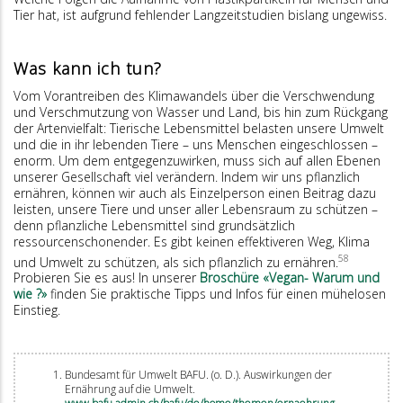
Tier hat, ist aufgrund fehlender Langzeitstudien bislang ungewiss.
Was kann ich tun?
Vom Vorantreiben des Klimawandels über die Verschwendung
und Verschmutzung von Wasser und Land, bis hin zum Rückgang
der Artenvielfalt: Tierische Lebensmittel belasten unsere Um­­welt
und die in ihr lebenden Tiere – uns Menschen eingeschlossen –
enorm. Um dem entgegenzuwirken, muss sich auf allen Ebenen
unserer Gesellschaft viel verändern. Indem wir uns pflanzlich
ernähren, können wir auch als Einzelperson einen Beitrag dazu
leisten, unsere Tiere und unser aller Lebensraum zu schützen –
denn pflanzliche Lebensmittel sind grundsätzlich
ressourcenschonender. Es gibt keinen effektiveren Weg, Klima
58
und Umwelt zu schützen, als sich pflanzlich zu ernähren.
Probieren Sie es aus! In unserer
Broschüre «Vegan- Warum und
wie ?»
finden Sie praktische Tipps und Infos für einen mühelosen
Einstieg.
Bundesamt für Umwelt BAFU. (o. D.). Auswirkungen der
Ernährung auf die Umwelt.