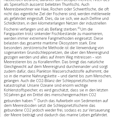
als Speisefisch äusserst beliebten Thunfischs. Auch
Meeresbewohner wie Haie, Rochen oder Schwertfische, die oft
nicht das eigentliche Ziel der Fischerei sind, werden mittlerweile
als gefährdet eingestuft. Dies, da sie sich, wie auch Delfine und
Schildkröten, in den kilometerlangen Netzen der industriellen
46
Fischerei verfangen und als Beifang sterben.
Um die
Fangquoten trotz sinkender Fischbestände zu maximieren,
werden immer extremere Fangmethoden eingesetzt. Diese
belasten das gesamte maritime Ökosystem stark. Eine
besonders zerstörerische Methode ist die Verwendung von
sogenannten Grundschleppnetzen, die über den Meeresgrund
gezogen werden und alles auf ihrem Weg mitreissen – von
Meerestieren bis zu Korallenriffen. Das bringt das natürliche
Gleichgewicht auf dem Meeresgrund durcheinander und sorgt
zudem dafür, dass Plankton Wasserschadstoffe aufnimmt, die
so in die marine Nahrungskette – und damit bis zum Menschen,
gelangen. Auch die CO2-Bilanz der Schleppnetzfischerei ist
katastrophal. Unsere Ozeane sind enorm wichtige
Kohlenstoffspeicher; es wird geschätzt, dass sie in den letzten
50 Jahren gut ein Drittel des menschengemachten CO2
47
gebunden haben.
Durch das Aufwirbeln von Sedimenten auf
dem Meeresboden setzt die Schleppnetzfischerei das
gebundene CO2 jedoch wieder frei, sodass es zur Versauerung
der Meere beiträgt und dadurch das marine Leben gefährdet.