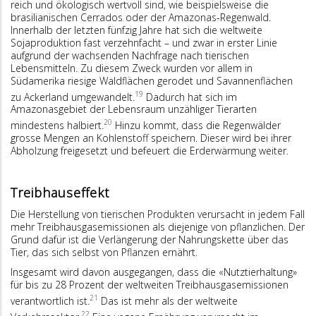
reich und ökologisch wertvoll sind, wie beispielsweise die
brasilianischen Cerrados oder der Amazonas-Regenwald.
Innerhalb der letzten fünfzig Jahre hat sich die weltweite
Sojaproduktion fast verzehn­facht – und zwar in erster Linie
aufgrund der wachsenden Nach­frage nach tierischen
Lebensmitteln. Zu diesem Zweck wurden vor allem in
Südamerika riesige Waldflächen gerodet und Savannenflächen
19
zu Ackerland umgewandelt.
Dadurch hat sich im
Amazonasgebiet der Lebensraum unzähliger Tierarten
20
mindestens halbiert.
Hinzu kommt, dass die Regenwälder
gros­se Mengen an Kohlenstoff speichern. Dieser wird bei ihrer
Abholzung freigesetzt und befeuert die Erderwärmung weiter.
Treibhauseffekt
Die Herstellung von tierischen Produkten verursacht in jedem Fall
mehr Treibhausgasemissionen als diejenige von pflanzlichen. Der
Grund dafür ist die Verlängerung der Nahrungskette über das
Tier, das sich selbst von Pflanzen ernährt.
Insgesamt wird davon ausgegangen, dass die «Nutztierhaltung»
für bis zu 28 Prozent der weltweiten Treibhausgasemissionen
21
verantwortlich ist.
Das ist mehr als der weltweite
22