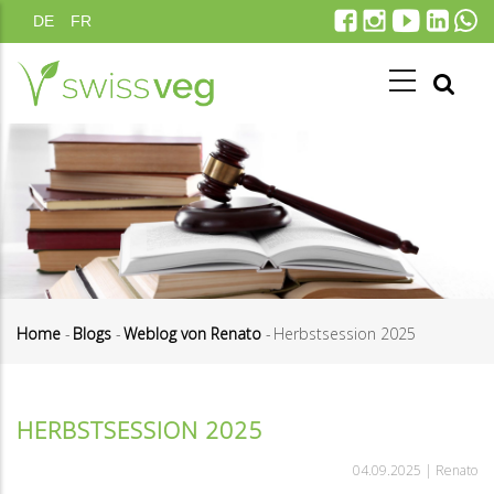
Direkt
DE
FR
zum
Inhalt
Home
-
Blogs
-
Weblog von Renato
-
Herbstsession 2025
Pfadnavigation
HERBSTSESSION 2025
04.09.2025 |
Renato