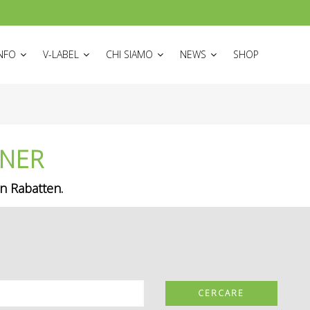
ON
INFO
V-LABEL
CHI SIAMO
NEWS
SHOP
TNER
en Rabatten.
CERCARE