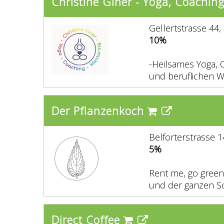
Christine Giner - Yoga, Coachin
Gellertstrasse 44,
10%
-Heilsames Yoga, 
und beruflichen W
Der Pflanzenkoch
Belforterstrasse 1
5%
Rent me, go green,
und der ganzen Sc
Direct Coffee