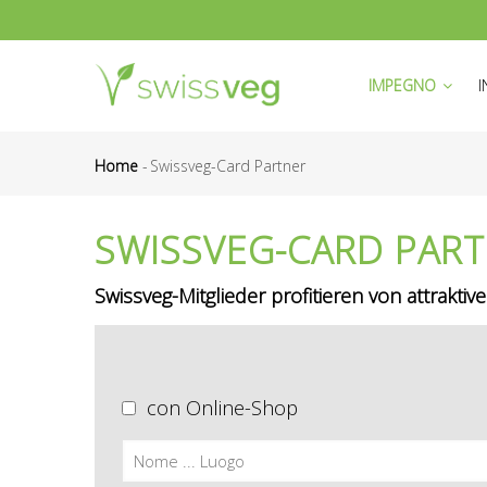
Salta
al
HAUPTNAVIGATI
contenuto
IMPEGNO
principale
Home
-
Swissveg-Card Partner
Briciole
di
SWISSVEG-CARD PAR
pane
Swissveg-Mitglieder profitieren von attraktiv
con Online-Shop