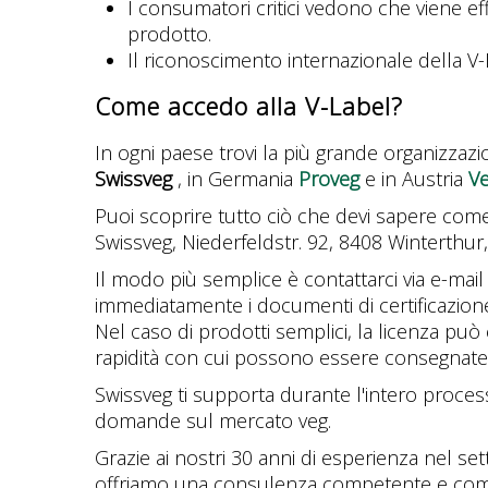
I consumatori critici vedono che viene effe
prodotto.
Il riconoscimento internazionale della V-La
Come accedo alla V-Label?
In ogni paese trovi la più grande organizzazio
Swissveg
, in Germania
Proveg
e in Austria
Ve
Puoi scoprire tutto ciò che devi sapere come 
Swissveg, Niederfeldstr. 92, 8408 Winterthur
Il modo più semplice è contattarci via e-mail
immediatamente i documenti di certificazion
Nel caso di prodotti semplici, la licenza può
rapidità con cui possono essere consegnate t
Swissveg ti supporta durante l'intero proces
domande sul mercato veg.
Grazie ai nostri 30 anni di esperienza nel set
offriamo una consulenza competente e com