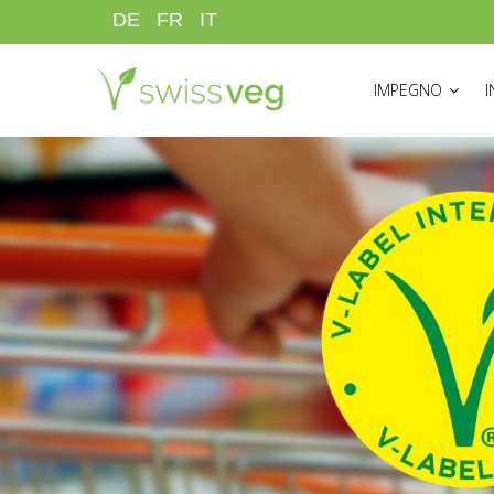
Salta
DE
FR
IT
al
HAUPTNAVIGATI
contenuto
IMPEGNO
principale