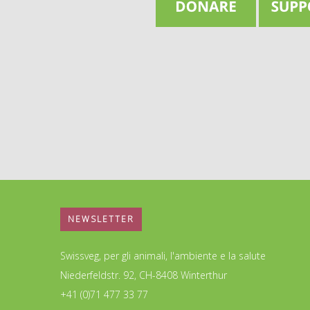
NEWSLETTER
Swissveg, per gli animali, l'ambiente e la salute
Niederfeldstr. 92, CH-8408 Winterthur
+41 (0)71 477 33 77