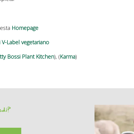
esta
Homepage
i V-Label vegetariano
tty Bossi Plant Kitchen
), (
Karma
)
vedi?