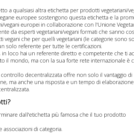
tto a qualsiasi altra etichetta per prodotti vegetariani/ve
e vegane europee sostengono questa etichetta e la pro
riani/vegani europei in collaborazione con l'Unione Veget
ente da esperti vegetariani/vegani formati che sanno co
tti vegani che per quelli vegetariani (le categorie sono sot
un solo referente per tutte le certificazioni.
re, in loco hai un referente diretto e competente che ti
tto il mondo, ma con la sua forte rete internazionale è c
di controllo decentralizzata offre non solo il vantaggio d
ione, ma anche una risposta e un tempo di elaborazione 
entralizzata.
tti?
rminare dall'etichetta più famosa che il tuo prodotto
e associazioni di categoria.