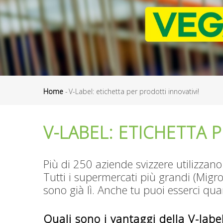
Home
-
V-Label: etichetta per prodotti innovativi!
Briciole
di
V-LABEL: ETICHETTA 
pane
Più di 250 aziende svizzere utilizzano 
Tutti i supermercati più grandi (Migros
sono già lì. Anche tu puoi esserci qua
Quali sono i vantaggi della V-labe