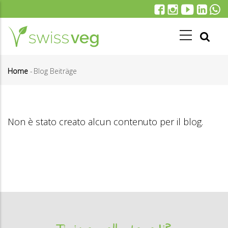
Salta
al
contenuto
principale
Home
-
Blog Beiträge
Briciole
di
pane
Non è stato creato alcun contenuto per il blog.