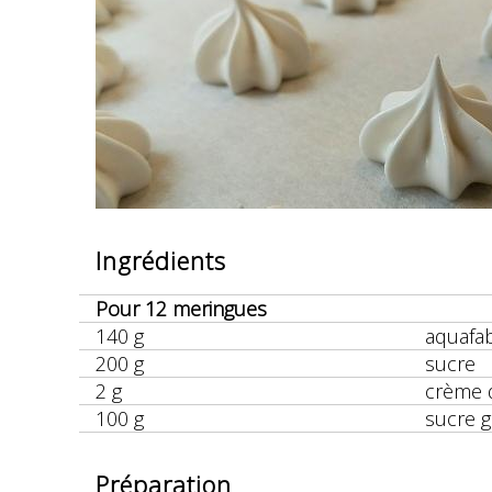
Ingrédients
Pour 12 meringues
140 g
aquafab
200 g
sucre
2 g
crème d
100 g
sucre g
Préparation