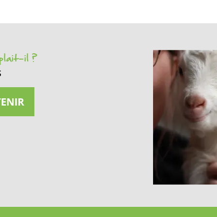
lait-il ?
s