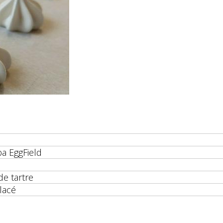
a EggField
e tartre
lacé