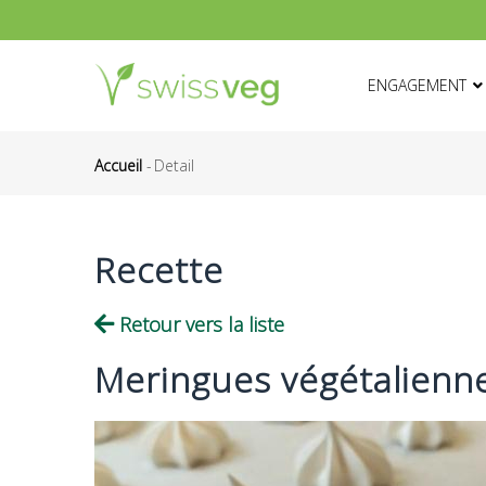
Aller
au
HAUPTNAVIGATI
contenu
ENGAGEMENT
principal
Accueil
-
Detail
Fil
d'Ariane
Recette
Retour vers la liste
Meringues végétalienne