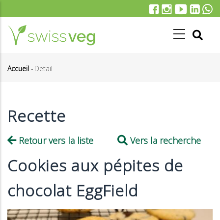
Aller
au
contenu
principal
Accueil
-
Detail
Fil
d'Ariane
Recette
Retour vers la liste
Vers la recherche
Cookies aux pépites de
chocolat EggField