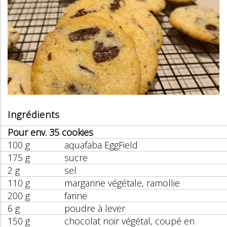
Ingrédients
Pour env. 35 cookies
100 g
aquafaba EggField
175 g
sucre
2 g
sel
110 g
margarine végétale, ramollie
200 g
farine
6 g
poudre à lever
150 g
chocolat noir végétal, coupé en