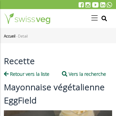
Aller
au
contenu
principal
Accueil
-
Detail
Fil
d'Ariane
Recette
Retour vers la liste
Vers la recherche
Mayonnaise végétalienne
EggField