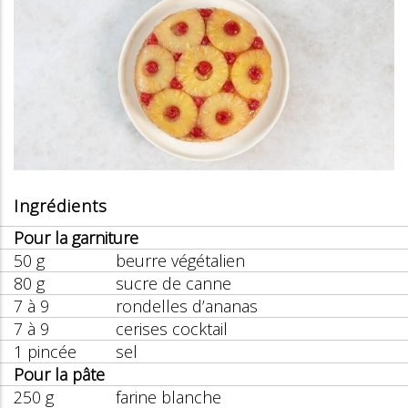
Ingrédients
Pour la garniture
50 g
beurre végétalien
80 g
sucre de canne
7 à 9
rondelles d’ananas
7 à 9
cerises cocktail
1 pincée
sel
Pour la pâte
250 g
farine blanche