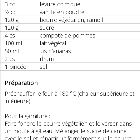
3 cc
levure chimique
½ cc
vanille en poudre
120 g
beurre végétalien, ramolli
120 g
sucre
4 cs
compote de pommes
100 ml
lait végétal
50 ml
jus d’ananas
2 cs
rhum
1 pincée
sel
Préparation
Préchauffer le four à 180 °C (chaleur supérieure et
inférieure).
Pour la garniture :
Faire fondre le beurre végétalien et le verser dans
un moule à gâteau. Mélanger le sucre de canne
avec le sel et répartir uniformément sur le beurre.