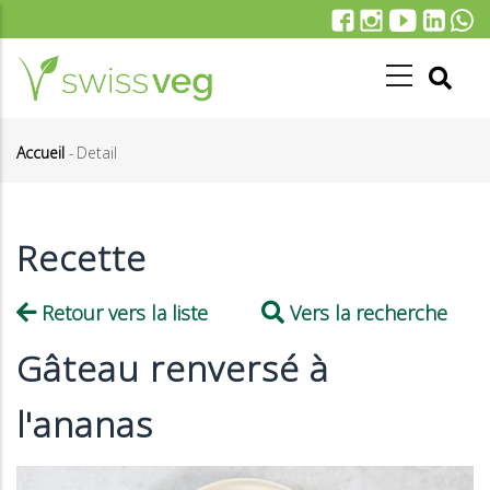
Aller
au
contenu
principal
Accueil
-
Detail
Fil
d'Ariane
Recette
Retour vers la liste
Vers la recherche
Gâteau renversé à
l'ananas